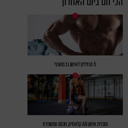
הכי חם ביום האחרון
5 תרגילים לאימון גב מטורף
תוכנית אימון AB קלאסית, חכמה ומשופרת