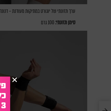
ערך תזונתי של יוגורט במתיקות מעודנת – דנונה
סימן תזונתי:
100 גרם