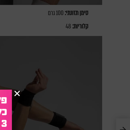
סימן תזונתי:
100 גרם
קלוריות:
48