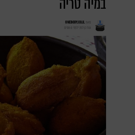
במיה טריה
מאת
ONEBODY.CO.IL
עודכן לפני
לפני 6 שנים