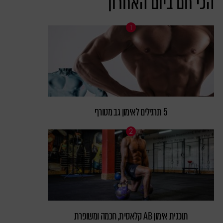
הכי חם ביום האחרון
5 תרגילים לאימון גב מטורף
תוכנית אימון AB קלאסית, חכמה ומשופרת