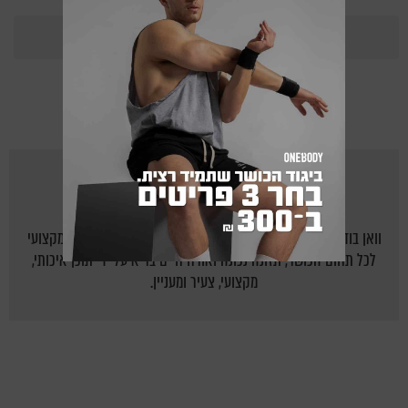
365
Points
מאת
ONEBODY.CO.IL
וואן בודי - אתר הכושר של ישראל: יוצרים לישראלים בית חם ומקצועי
לכל תחום הכושר, תזונה נכונה ואורח חיים בריא על ידי תוכן איכותי,
מקצועי, צעיר ומעניין.