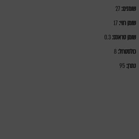
שומנים:
27
שומן רווי:
17
שומן טראנס:
0.3
כולסטרול:
8
נתרן:
95