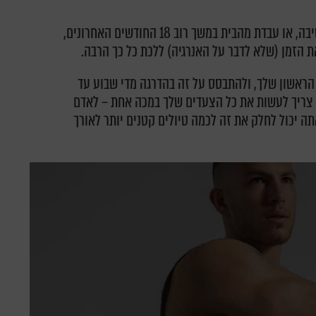
מומלץ לבצע 10,000 צעדים ביום. אם חיית בישיבה, או עבדת מהבית במשך רוב 18 החודשים האחרונים,
 הזמן (שלא לדבר על האנרגיה) ללכת כל כך הרבה.
עדים ביום בשבוע הראשון שלך, ולהתבסס על זה בהדרגה מדי שבוע עד
1 צעדים? ואתה לא צריך לעשות את כל הצעדים שלך במכה אחת – לאדם
לכת 10,000 צעדים, אז אתה יכול לחלק את זה לכמה טיולים קטנים יותר לאורך