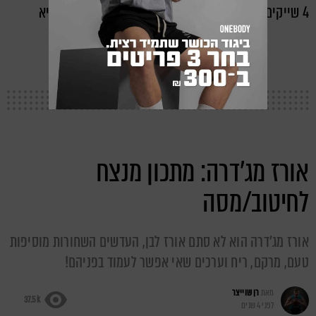
4 שייקים ירוקים בריאים, מלאים בחלבון וטעימים להפליא
אורז מג'דרה: מתכון מנצח
לחיטוב/מסה
אורז מג'דרה הוא לא סתם אורז לבן, העדשים השחורות מוסיפות
טעם, מרקם, ריח וערכים שאי אפשר לעמוד בפניהם!
מאת
רן שוייצר
37.5k
לפני 4 שנים