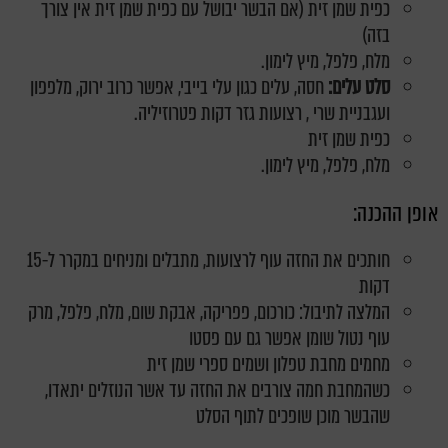
כפית שמן זית (אם הבשר יבושל עם כפית שמן זית אין צורך
בזה)
מלח, פלפל, מיץ לימון.
סלט עלים:
חסה, עלים כגון עלי בייבי, אפשר כרוב ירוק, מלפפון
ועגבניית שרי , רצועות גזר דקות פטרוזיליה.
כפית שמן זית
מלח, פלפל, מיץ לימון.
אופן ההכנה:
חותכים את החזה עוף לרצועות, מתבלים ומניחים במקרר ל-15
דקות
המלצה לתיבול: כורכום, פפריקה, אבקת שום, מלח, פלפל, מרק
עוף נטול שומן אפשר גם עם פסטו
מחמים מחבת טפלון ושמים ספרי שמן זית
כשהמחבת חמה צורבים את החזה עד אשר הנוזלים יתאדו,
שהבשר מוכן שופכים לתוף הסלט