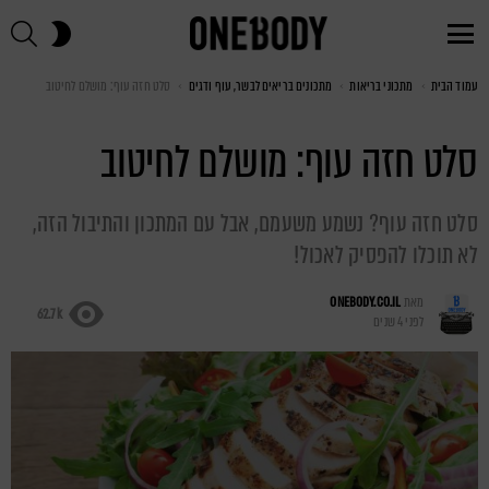
חי
SWITCH
SKIN
Menu
עמוד הבית
You are here:
מתכוני בריאות
מתכונים בריאים לבשר, עוף ודגים
סלט חזה עוף: מושלם לחיטוב
סלט חזה עוף: מושלם לחיטוב
סלט חזה עוף? נשמע משעמם, אבל עם המתכון והתיבול הזה,
לא תוכלו להפסיק לאכול!
מאת
ONEBODY.CO.IL
62.7k
לפני 4 שנים