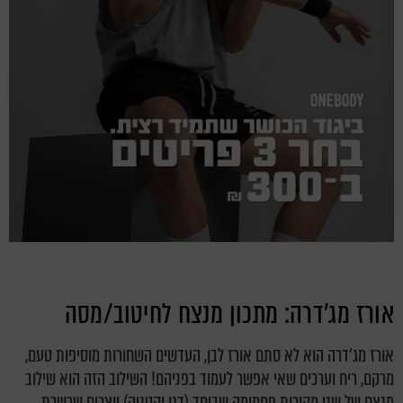
אורז מג'דרה: מתכון מנצח לחיטוב/מסה
אורז מג'דרה הוא לא סתם אורז לבן, העדשים השחורות מוסיפות טעם,
מרקם, ריח וערכים שאי אפשר לעמוד בפניהם! השילוב הזה הוא שילוב
מנצח של שני מקורות פחמימה שביחד (דגן וקטניה) יוצרים שרשרת