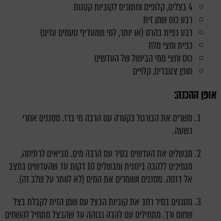
4 בצלים, קלופים וחתוכים לקוביות קטנות
רבע כוס שמן זית
רבע כפית
בהרט
(או יותר, למי שמעדיף טעמים עזים)
כפית וחצי מלח
כוס וחצי ממי הבישול של העדשים
חופן צנוברים, קלויים
אופן ההכנה:
משרים את הבורגול בקערה עם הרבה מי ברז. מסננים אחרי
כשעה.
מבשלים את העדשים בסיר עם הרבה מים. מביאים לרתיחה,
מנמיכים ללהבה בינונית ומבשלים 10 דקות עד שהעדשים במצב
אל דנטה. מסננים ושומרים את המים (לא לוותר על שלב זה).
מטגנים בסיר רחב את קוביות הבצל עם שמן הזית לקבלת בצל
שחום ורך. מתחילים עם להבה גבוהה עד שהבצל מתחיל להשחים