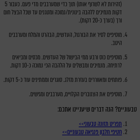
(זהירות לא לשרוף אותו) תוך כדי שמערבבים מדי פעם. כעבור 5
דקות מנמיכים ללהבה בינונית/נמוכה ומטגנים עד שכל הבצל חום
ורך (בערך כ-20 דקות).
מוסיפים לסיר את הבורגול, העדשים, הבהרט והמלח ומערבבים
היטב.
מוסיפים כוס ורבע ממי הבישול של העדשים. מכסים ומביאים
לרתיחה. מנמיכים ומבשלים על הלהבה הכי נמוכה כ-10 דקות.
פותחים ומאווררים בעזרת מזלג. סוגרים וממתינים עוד כ-5 דקות.
מ
וסיפים את הצנוברים הקלויים, מערבבים ומגישים.
טבעוניים? הנה דברים שיעניינו אתכם:
תפריט תזונה טבעוני>>
חטיפי חלבון פנגיאה טבעוניים>>