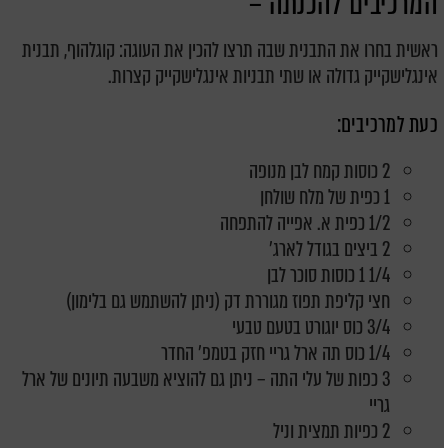
המרכיבים להכנתה –
ראשית בחרו את התבנית שבה תרצו להכין את העוגה: קוגלהוף, תבנית
אינגלישקייק גדולה או שתי תבניות אינגלישקייק קצרות.
כעת למרכיבים:
2 כוסות קמח לבן מנופה
1 כפית של מלח שולחן
1/2 כפית א. אפייה להתפחה
2 ביצים בגודל לארג'
1/4 1 כוסות סוכר לבן
חצי קליפת תפוז מגוררת דק (ניתן להשתמש גם בלימון)
3/4 כוס יוגורט בטעם טבעי
1/4 כוס תה ארל גריי חזק בטמפ' החדר
3 כפות של עלי התה – ניתן גם להוציא משבעה תיונים של ארל
גריי
2 כפיות תמצית וניל