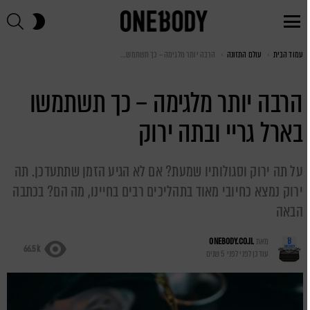
חיפ
SWITCH
SKIN
Menu
עמוד הבית
You are here:
עולם התזונה
הרבה יותר מלגימה – כך תשתמשו בארל גריי ובתה ירוק
הרבה יותר מלגימה – כך תשתמשו
בארל גריי ובתה ירוק
על תה ירוק וסגולותיו שמעת? אם לא הגיע הזמן שתתעדכן. תה
ירוק נמצא כחיובי מאוד בתהליכים רבים בחיינו, מה הם? בכתבה
הבאה
מאת
ONEBODY.CO.IL
66.5k
עודכן לפני
לפני 5 שנים