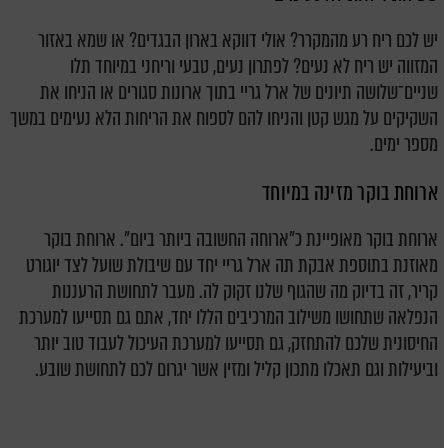
יש לכם ריח רע מהמקרר? אולי דווקא בארון הבגדים? או שמא באזור
המזווה יש ריח לא נעים? לפתרון נעים, טבעי וריחני במיוחד תלו
שניים־שלושה תיונים של ארל גריי בתוך ארונות סגורים או הניחו את
השקיקים על מגש קטן והניחו להם לספוח את הריחות הלא נעימים במשך
מספר ימים.
ארוחת בוקר מזינה במיוחד
ארוחת בוקר מאופיינת כ"ארוחה החשובה ביותר ביום". ארוחת בוקר
מאוזנת בתוספת אבקת תה ארל גריי יחד עם שיבולת שועל לצד יוגורט
קריר, זה בדיוק מה שהגוף שלנו זקוק לה. מעבר לתחושת הרעננות
הנפלאה שתחושו משילוב המרכיבים הללו יחד, אתם גם תסייעו למערכת
החיסונית שלכם להתחזק, גם תסייעו למערכת העיכול לעבוד טוב יותר
וביעילות וגם תאכלו מתכון קליל ומזין אשר יגרום לכם לתחושת שובע.