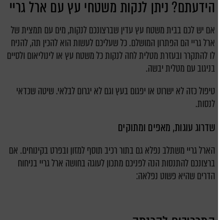
הידעתם? ניתן לנקות משטחי עץ עם ארל גריי
אם יש לכם בבית משטח עץ עדין שברצונכם לנקות, מים עם תמצית של
ארל גריי הם הפתרון המושלם. כל שעליכם לעשות הוא להכין תה, להניח
לו להתקרר ובעזרת מטלית לחה לנקות כל משטח עץ או לינוליאום ולסיים
בניגוב עם מטלית יבשה.
טיפול כזה לא ישרוט או יפגום בעץ וגם לא יגרום לבלאי. שיטה שכדאי
לנסות.
שדרוג עוגות, מאפים ומתוקים
הארל גריי משתלב נפלא גם בתור רכיב תוסף למזון ובפרט בקינוחים. אם
ברצונכם להתנסות הנה לפניכם מתכון לעוגה בחושה ארל גריי בניחוח
הדרים שהיא פשוט נפלאה: