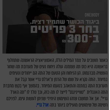
כאשר חושבים על צמד המילים הללו, האסוציאציה הראשונה שתחלוף
בראשונה היא כוס תה שממנה עולה ניחוח נעים של תערובת תה שחור
העשויה מברגמוט. הן הניחוח והן הטעם של התה הם ייחודים ונעימים
במיוחד. התה נקרא על שמו של הרוזן צ'ארלס גריי אשר קבל את
תערובת התה במתנה והתאהב בטעמו המיוחד. בהמשך אף בקש מחברת
התה האנגלית
"טוויינינגס" לייצר לו תה כזה, וכך נולד לו "תה הארל
גריי".
אך אל תחשבו שזהו השימוש היחידי שניתן לעשות עימו. לפניכם
רשימה של שימושים מועילים ביותר בתה
ארל גריי.