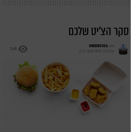
סקר הצ'יט שלכם
מאת
ONEBODY.CO.IL
71.6k
עודכן לפני
26/11/2020, 17:27