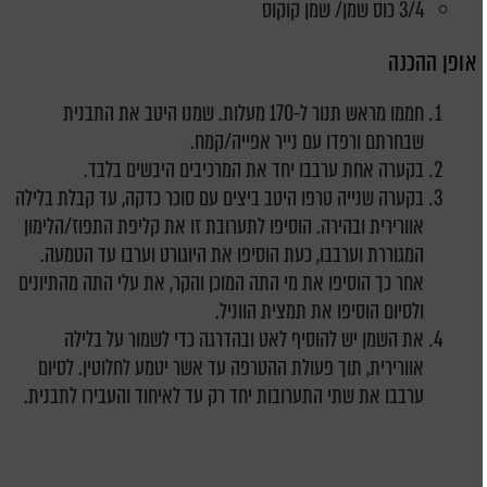
3/4 כוס שמן/ שמן קוקוס
אופן ההכנה
חממו מראש תנור ל-170 מעלות. שמנו היטב את התבנית
שבחרתם ורפדו עם נייר אפייה/קמח.
בקערה אחת ערבבו יחד את המרכיבים היבשים בלבד.
בקערה שנייה טרפו היטב ביצים עם סוכר כדקה, עד קבלת בלילה
אוורירית ובהירה. הוסיפו לתערובת זו את קליפת התפוז/הלימון
המגוררת וערבבו, כעת הוסיפו את היוגורט וערבו עד הטמעה.
אחר כך הוסיפו את מי התה המוכן והקר, את עלי התה מהתיונים
ולסיום הוסיפו את תמצית הווניל.
את השמן יש להוסיף לאט ובהדרגה כדי לשמור על בלילה
אוורירית, תוך פעולת ההטרפה עד אשר יטמע לחלוטין. לסיום
ערבבו את שתי התערובות יחד רק עד לאיחוד והעבירו לתבנית.