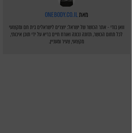
מאת
ONEBODY.CO.IL
וואן בודי - אתר הכושר של ישראל: יוצרים לישראלים בית חם ומקצועי
לכל תחום הכושר, תזונה נכונה ואורח חיים בריא על ידי תוכן איכותי,
מקצועי, צעיר ומעניין.