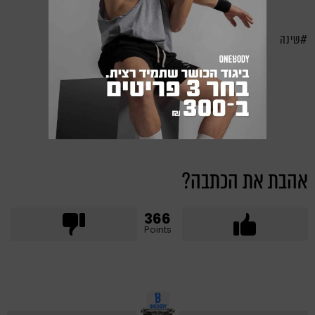
שינה
אהבת את הכתבה?
366
Points