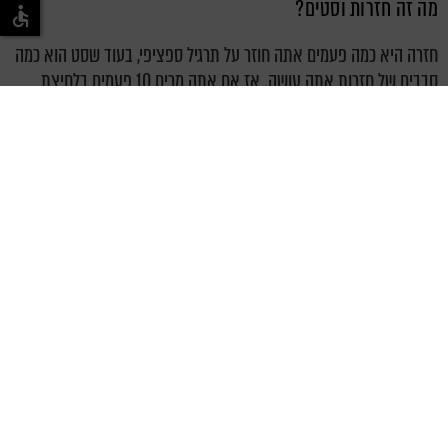
מה זה חזרות וסטים?
חזרה היא כמה פעמים אתה חוזר על תרגיל ספציפי, בעוד שסט הוא כמה
סבבים של חזרות אתה עושה. אז אם אתה מרים 10 פעמים בלחיצת
ספסל, זה יהיה 'סט אחד של 10 חזרות'. אם לקחתם הפסקה קצרה ואז
עשית את אותו הדבר שוב, השלמת 'שני סטים של 10 חזרות'.
כמה חזרות וסטים אתה הולך תלוי במה שאתה מנסה להשיג. יותר חזרות
במשקל נמוך יותר ישפרו את הסיבולת שלך, בעוד שפחות חזרות במשקל
גבוה יותר יבנו את מסת השריר שלך.
כשזה מגיע לסטים, אנשים מכוונים בדרך כלל לשלוש עד חמש, תלוי כמה
אתה יכול להשלים מבלי להתפשר על הטכניקה שלך.
טיפים לכל אימון
לאט – התמקד בטכניקה שלך
מנוחה 60-90 שניות בין כל סט