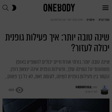
חי
SWITCH
SKIN
Menu
עמוד הבית
You are here:
אימונים
שינה טובה יותר: איך פעילות גופנית יכולה לעזור?
שינה טובה יותר: איך פעילות גופנית
יכולה לעזור?
שינה טובה יותר: גורמי אורח חיים יכולים להשפיע באופן
משמעותי על השינה שלך, ופעילות גופנית אינה יוצאת דופן.
הקשר בין פעילות גופנית לשינה, לעומת זאת, לא כל כך פשוט..
מאת
ONEBODY.CO.IL
69.6k
לפני 4 שנים