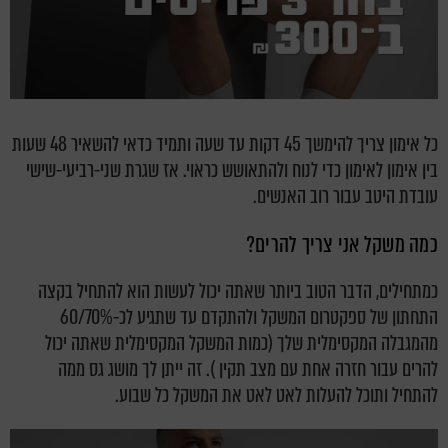
כל אימון צריך להימשך 45 דקות עד שעה ותמיד כדאי להשאיר 48 שעות
בין אימון לאימון כדי לנוח ולהתאושש כראוי. אז שגרת שני-רביעי-שישי
עובדת היטב עבור רוב האנשים.
כמה משקל אני צריך להרים?
כמתחילים, הדבר הטוב ביותר שאתה יכול לעשות הוא להתחיל בקצה
התחתון של ספקטרום המשקל ולהתקדם עד שתגיע לכ-60/70%
מהמגבלה המקסימלית שלך (כמות המשקל המקסימלית שאתה יכול
להרים עבור חזרה אחת עם מצב תקין ). זה ייתן לך מושג גס ממה
להתחיל ותוכל להעלות לאט לאט את המשקל כל שבוע.