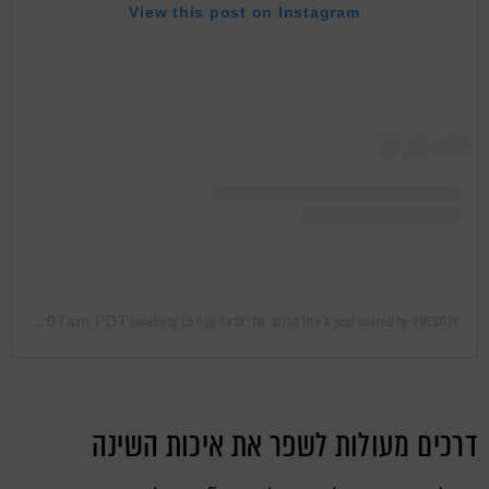
View this post on Instagram
Jun 3, 2019 at 4:07am PDT
A post shared by ONEBODY אתר הכושר של ישראל (@onebody.co.il)
on
דרכים מעולות לשפר את איכות השינה