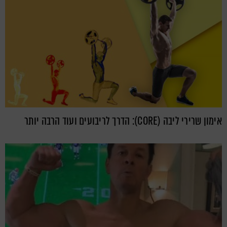
אימון שרירי ליבה (CORE): הדרך לריבועים ועוד הרבה יותר