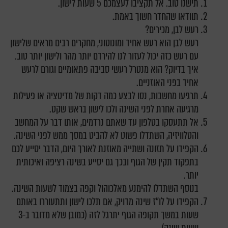
תישנו טוב. אל תקציבו לעצמכם 5 שעות לישון.
תוודאו שהחדר חשוך באמת.
רעש לבן, מכירים?
רעש לבן הוא רעש אחיד ומונוטוני, מחקרים רבים מראים שלישון
עם רעש כזה יכול לעזור לנו להירדם יותר מהר ולישון יותר טוב.
איך בדיוק? הוא מנטרל רעשי סביבה פתאומיים וגורם לרעש
אחיד בפני האוזניים.
תרגיעו מחשבות, נסו לבצע כמה דקות של מדיטציה או פעילות
מרגיעה אחרת לפני השינה ולכו לישון בראש שקט.
אל תתעסקו בטלפון עד שאתם נרדמים, אותו דבר על המחשב
והטלוויזיה, השתדלו פשוט לא להביט במסך ממש לפני השינה.
הקפידו על תזונה ושתייה מאוזנת לאורך היום, הדבר יסייע לכם
בתפקוד תקין של הגוף ובכך גם יסייע בשינה רציפה ואיכותית
יותר.
בנוסף השתדלו להימנע מאלכוהול וקפה בצמוד לשעות השינה.
הקפידו על לו"ז שינה מדויק, אם תלכו לישון ותתעוררו באותם
שעות במשך תקופה הגוף יתרגל לזה (כמובן שלא מדובר ב-3