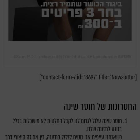
Jun 24, 2019 at 3:43am PDT
A post shared by ONEBODY אתר הכושר של ישראל (@onebody.co.il)
on
[contact-form-7 id="8697" title="Newsletter"]
החסרונות של חוסר שינה
חוסר שינה עלול לגרום לנו לקבל החלטות לא מושכלות בכלל
בנוגע לתזונה שלנו.
כשאנחנו עייפים אנו נוטים לזלזל בתזונה, בין אם זה קיצורי דרך