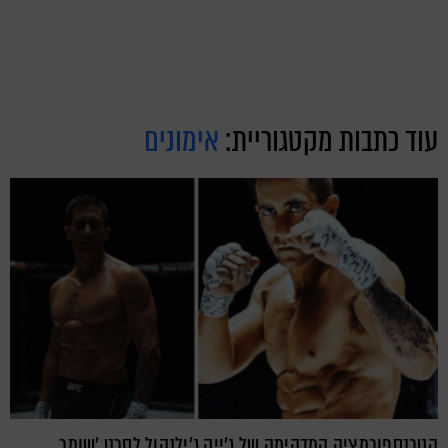
עוד כתבות מקטגוריית:
אימונים
הטרנספורמציה המדהימה של ג'ייק ג'ילנהול לסרט 'שומר