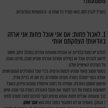
משמעות?
בשביל להבין למה בואו נסביר כל אחת מ- 6 הטעויות המדוברות.
1. לאכול פחות: אם אני אוכל פחות אני ארזה
בוודאות! הצחקתם אותי
לכולנו יש כמות קלוריות או אנרגיה שאנחנו צורכים במהלך היום, חשוב
לדאוג להכניס אוכל או במילים אחרות אנרגיה שהיא טובה, מזינה ועונה
על הצרכים האישיים שלנו.
בנוסף חשוב מאוד שנגיע לכמות הרצויה בכדי שכל התהליכים המתרחשים
אצלנו בגוף יתנהלו בצורה תקינה ומסודרת, בין אם זה בניית שריר,
שימוש השומן כאנרגיה, שמירה על רמות אינסולין נמוכות ופירוק האוכל
לחומצות ובסופו של דבר לסגור את מעגל האנרגיה בצורה הכי טובה שיש.
בכך שאנחנו אוכלים פחות אנחנו גורמים לגוף להיכנס למצב סטרס (לחץ
/ הגנה),
תאמינו או לא כשהגוף במצב הזה הוא
אוגר שומן.