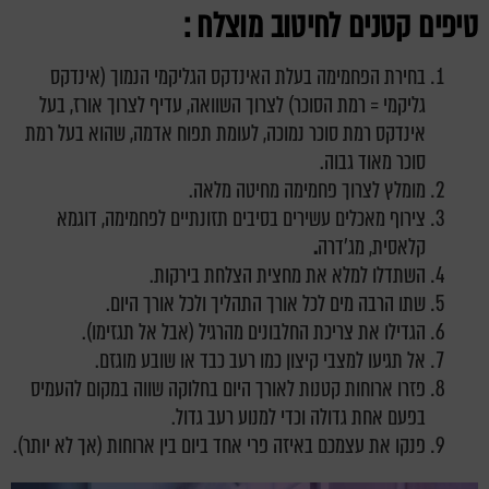
טיפים קטנים לחיטוב מוצלח :
בחירת הפחמימה בעלת האינדקס הגליקמי הנמוך (אינדקס
גליקמי = רמת הסוכר) לצרוך השוואה, עדיף לצרוך אורז, בעל
אינדקס רמת סוכר נמוכה, לעומת תפוח אדמה, שהוא בעל רמת
סוכר מאוד גבוה.
מומלץ לצרוך פחמימה מחיטה מלאה.
צירוף מאכלים עשירים בסיבים תזונתיים לפחמימה, דוגמא
קלאסית, מג'דרה
.
השתדלו למלא את מחצית הצלחת בירקות.
שתו הרבה מים לכל אורך התהליך ולכל אורך היום.
הגדילו את צריכת החלבונים מהרגיל (אבל אל תגזימו).
אל תגיעו למצבי קיצון כמו רעב כבד או שובע מוגזם.
פזרו ארוחות קטנות לאורך היום בחלוקה שווה במקום להעמיס
בפעם אחת גדולה וכדי למנוע רעב גדול.
פנקו את עצמכם באיזה פרי אחד ביום בין ארוחות (אך לא יותר).