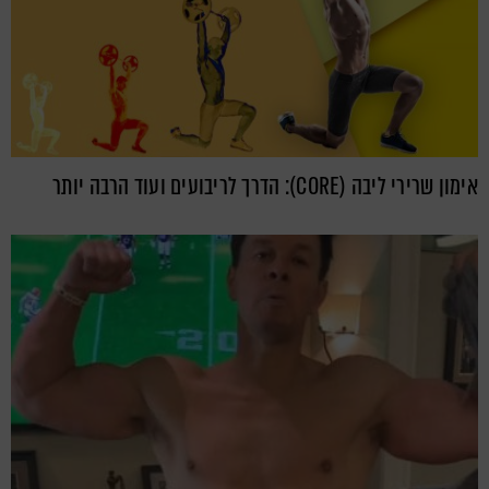
אימון שרירי ליבה (CORE): הדרך לריבועים ועוד הרבה יותר