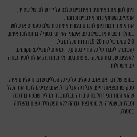
ניתן לגוון את האימונים האירוביים שלכם על ידי שילוב של שחייה,
אופניים, משחקי כדור אירוביים וכדומה.
את אימוני הכוח ניתן להכניס בצורת אימון כוח שלם פעמיים או שלוש
במהלך השבוע או בשילוב עם אימוני האירובי בסוף / בהתחלת האימון,
2-3 סטים של כוח 15-20 חזרות מכל תרגיל.
(השתדלו לעבוד על כל הגוף בסטים), דוגמאות לתרגילים: סקווטים,
לאנצים, שכיבות סמיכה, כפיפות בטן, עליות מדרגה, או לחילופין עבודה
עם משקולות.
בסופו של דבר אם אתם פועלים על פי כל הכללים שדברנו עליהם אין לי
ספק שהתוצאות יגיעו, אבל וזה אבל גדול, אתם צריכים לזכור את הכלל
שהוא הסוד הכי גדול בחיטוב וזה סבלנות, זה תהליך שמגיע בהדרגה
וסבלנות, שמירה על מוטיבציה גבוהה ללא ספק חלק עצום בהצלחה
במטרה.