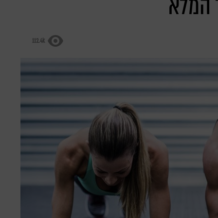
 המלא
112.4k