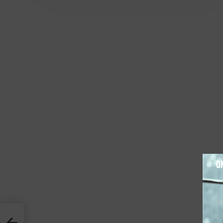
הורדת א