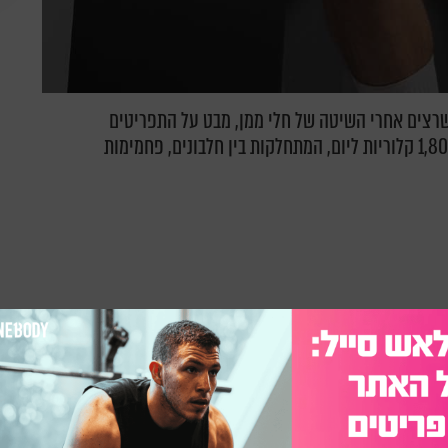
 שרצים אחרי השיטה של חלי ממן, מבט על התפריטים
שמציעה חלי ממן מגלה שהם נעים בין 1,800-1,200 קלוריות ליום, המתחלקות בין חלבונים, פחמימות
אז נתחיל עם האמת, השיטה של חלי ממן אינה שונה 180 מעלות מכל דבר אחר שאנו מכירי מעולם
ברת, חלי עושה זאת בצורה יפה ודואגת להביא