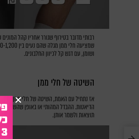
רבותי מדובר בטירוף שגורר אחריו קהל המונים
ושומן, עם דגש קל לכיוון החלבונים.
השיטה של חלי ממן
הדיאטות. ההבדל המהותי או באופן שהשיטה מעו
תוצאות ולשמר אותן.