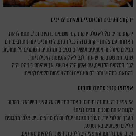
ירקות: הסיבים התזונתיים שאתם צריכים
ירקות טריים כן? לא סלט ירקות קנוי ששמים בו מיונז וכו'.. תתחילו את
הארוחה עם צלחת ירקות גדולה ככל הניתן. לירקות יש יתרונות רבים: הם
מכילים מינרלים וויטמינים ועשירים בסיבים תזונתיים השומרים על תחושת
שובע ממושכת, מה שיעזור לכם לא להתפתות לאכילת יתר.
לגבי הסלטים הקנויים, עם איזון הכל אפשרי. אך שהיחס ביניהם יהיה
בהתאם. כמה שיותר ירקות טריים וכמה שפחות סלטים קנויים.
אפרופו קנוי: טחינה וחומוס
אי אפשר בלי טחינה וחומוס! הצמד חמד של על האש הישראלי. במקום
לקנות אותם מוכנים. תכינו בבית!
הערך הקלורי ירד, הערך התזונתי יעלה וכולם מרוצים.. יש אלפי מתכונים
קלילים ופשוטים באינטרנט.
ושוב, אם בחרתם האופציה של לקנות, השתדלו להיות מאוזנים.