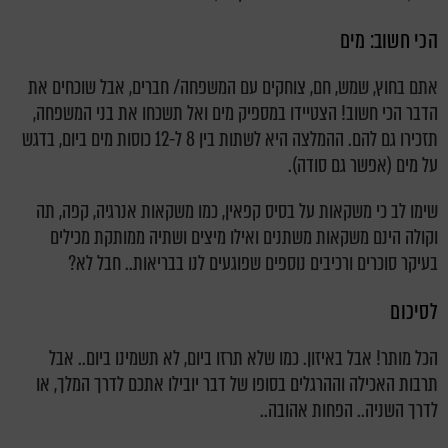
הכי חשוב: מים
אתם בחוץ, שמש, חם, צוחקים עם המשפחה/ חברים, אבל שוכחים את
הדבר הכי חשוב! הצטיידו במספיק מים ואל תשכחו את בני המשפחה,
תזכירו גם להם. ההמלצה היא לשתות בין 8 ל-12 כוסות מים ביום, בדגש
על מים (אפשר גם סודה).
שימו לב כי משקאות על בסיס קפאין, כמו משקאות אנרגיה, קפה, תה
וקולה הינם משקאות משתנים ואילו מיצים ושתיה ממותקת מכילים
בעיקר סוכרים ורכיבים נוספים שפוגעים לנו בבריאות.. חבל לא?
לסיכום
הכל מותר! אבל באיזון. כמו שלא תרזו ביום, לא תשמינו ביום.. אבל
תרבות האכילה וההרגלים בסופו של דבר יובילו אתכם לדרך המלך, או
לדרך השניה.. הפחות אהובה..