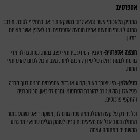
אספרטים:
ממתיק מלאכותי אשר נמצא לרוב במשקאות דיאט כתחליף לסוכר.
מורכב
ממנטול ושתי חומצות אמינו חומצה אספרטית ופנילאלנין אשר מצויות
במזון.
חומצה אספרטית-
מעבירה מידע בין תאי עצב במוח. כמות גדולה מדי
גורמת לכמות גדולה של סידן להיכנס למוח. מצב היכול לגרום להרס תאי
המוח.
פנילאלנין-
מי שצורך באופן קבוע או גדול אספרטים מכניס לגוף הרבה
פנילאלנין מה שגורם להורדת הסרוטונין וגורם לדיכאון, סכיזופרניה
והתקפי פרכוסים.
וכל זה רק על קצה המזלג ממה שזה גורם לנו, משקה דיאט נשמע בתור
התחלה כטוב אבל אם מציצים וחוקרים לעומק מגלים שהוא יותר גרוע
מהשתייה המתוקה עצמה