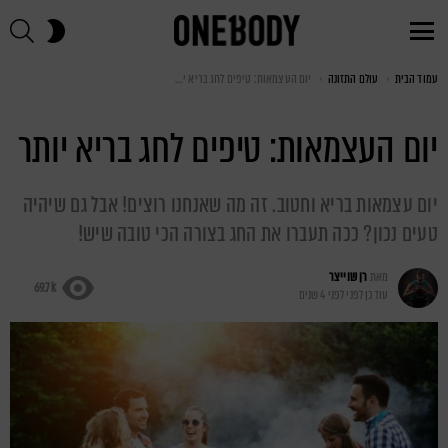
חי
SWITCH
SKIN
Menu
עמוד הבית
You are here:
עולם התזונה
יום העצמאות: טיפים לחג בריא יותר
יום העצמאות: טיפים לחג בריא יותר
יום עצמאות בריא וחטוב. זה מה שאנחנו רוצים! אבל גם שיהיה
טעים נכון? ככה תעברו את החג בצורה הכי טובה שיש!
מאת
רן שוייצר
69.7k
עודכן לפני
לפני 4 שנים