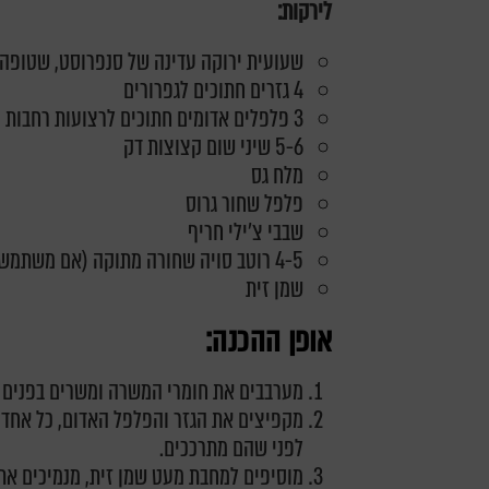
לירקות:
שעועית ירוקה עדינה של סנפרוסט, שטופה
4 גזרים חתוכים לגפרורים
3 פלפלים אדומים חתוכים לרצועות רחבות
5-6 שיני שום קצוצות דק
מלח גס
פלפל שחור גרוס
שבבי צ'ילי חריף
4-5 רוטב סויה שחורה מתוקה (אם משתמשים בסויה רגילה – 2 כפות)
שמן זית
אופן ההכנה:
מערבבים את חומרי המשרה ומשרים בפנים 
מקפיצים
את הגזר והפלפל האדום, כל אחד 
לפני שהם מתרככים.
מוסיפים למחבת מעט שמן זית, מנמיכים את