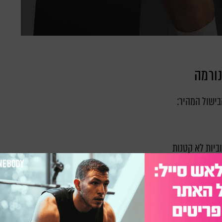
נורמה
בישול המהיר: