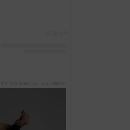
A post shared by ONEBODY אתר הכושר של ישראל (@onebody.co.il)