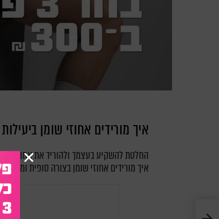
איך מורידים אחוזי שומן ביעילות 
החלטת להשקיע בעצמך ולהוריד את אחוזי השומ
איך מורידים אחוזי שומן בצורה סופית ומדויקת? הנה 10 טיפים מצוינים בדיוק