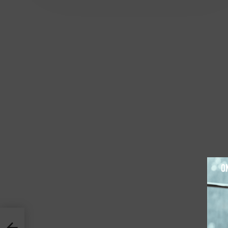
ממרח טח