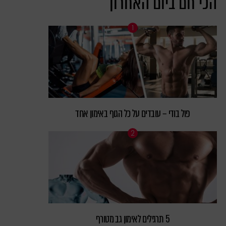
הכי חם ביום האחרון
פול בודי – עובדים על כל הגוף באימון אחד
5 תרגילים לאימון גב מטורף