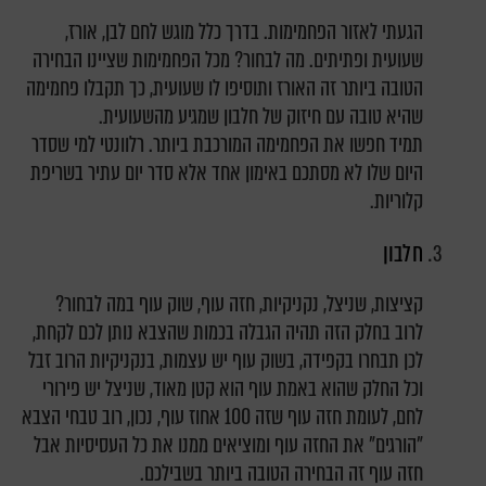
הגעתי לאזור הפחמימות. בדרך כלל מוגש לחם לבן, אורז,
שעועית ופתיתים. מה לבחור? מכל הפחמימות שציינו הבחירה
הטובה ביותר זה האורז ותוסיפו לו שעועית, כך תקבלו פחמימה
שהיא טובה עם חיזוק של חלבון שמגיע מהשעועית.
תמיד חפשו את הפחמימה המורכבת ביותר. רלוונטי למי שסדר
היום שלו לא מסתכם באימון אחד אלא סדר יום עתיר בשריפת
קלוריות.
חלבון
קציצות, שניצל, נקניקיות, חזה עוף, שוק עוף במה לבחור?
לרוב בחלק הזה תהיה הגבלה בכמות שהצבא נותן לכם לקחת,
לכן תבחרו בקפידה, בשוק עוף יש עצמות, בנקניקיות הרוב זבל
וכל החלק שהוא באמת עוף הוא קטן מאוד, שניצל יש פירורי
לחם, לעומת חזה עוף שזה 100 אחוז עוף, נכון, רוב טבחי הצבא
"הורגים" את החזה עוף ומוציאים ממנו את כל העסיסיות אבל
חזה עוף זה הבחירה הטובה ביותר בשבילכם.