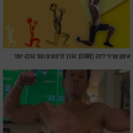
אימון שרירי ליבה (CORE): הדרך לריבועים ועוד הרבה יותר