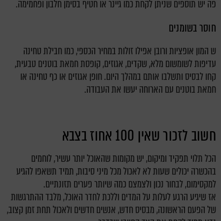
פה יש תוספים שניתן לקחת כמו גיינר או חטיף בסימן חלבון ופחמימה.
חוסר בשומנים
ש המון אופציות ורובן אפילו זולות במחיר הכספי, כמו חבילת טחינה
עדיפות לשומשום מלא, שקדים, אגוזים, קופסת חמאת בוטנים טבעית,
קחו לבסיס ותשלבו אותם במהלך היום. חופן אגוזים או כף טחינה או
חמאת בוטנים עם הארוחה יעשו את העבודה.
חשוב לזכור שאין 100 אחוז בצבא
הכל תלוי תפקיד ומיקום, יש מקומות שהאוכל יותר עשיר, לוחמים
בהכשרה יכולים שעות לא לאכול מכל מיני סיבות, תמיד תשאפו להגיע
למקסימום, לבחור נכון ולצמצם כמה שיותר פערים תזונתיים.
אז שיגיע הרגע לעלות על המדים וללכת לחדר האוכל, מלבד ההתרגשות
של הפעם הראשונה, מבסיס חדש, אנשים חדשים ולאכול תחת זמן קצוב,