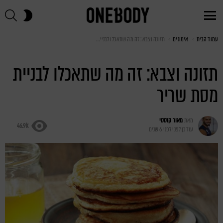
חי
SWITCH
SKIN
Menu
עמוד הבית
You are here:
אימונים
תזונה וצבא: זה מה שתאכלו לבניית מסת שריר
תזונה וצבא: זה מה שתאכלו לבניית
מסת שריר
מאת
מאור קוטסי
46.9k
עודכן לפני
לפני 6 שנים