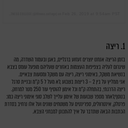
Feb 26, 2019 at 9:54am PST
A post shared by FITNESS COLLEGE (@fitness.college)
on
1. ריצה
בזמן הריצה אנחנו יוצרים זעזוע ברגליים, באגן ובעמוד השדרה, מה
שיגרום לעליה בצפיפות העצמות באזורים שעליהם מופעל עומס בצבא
בנשיאת משקל, באימוני ריצה, ריצה עם משקל ומסעות צבאיים.
אני ממליץ על בין 2 – 3 ריצות בשבוע ,לא מעל ל 5 ק"מ ובניית סרגל
ריצה הדרגתי, בהתחלה ק"מ וכל אימון להוסיף עוד 250 מטר למרחק.
בנוסף,לאחר מספר שבועות של אימון עלייך לשלב סוגי אימוני ריצה כמו:
פרטלק, אינטרוולים, ספרינטים על משטחים שונים ועל אלו נרחיב בסדרת
הכתבות הבאה שתדבר על איך להתכונן למבחני הצבא.