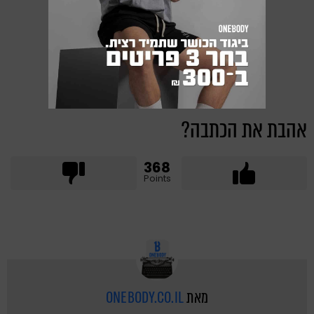
אהבת את הכתבה?
368
Points
מאת
ONEBODY.CO.IL