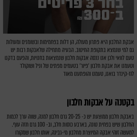
אבקת החלבון היא פתרון מעולה, הן דלות בפחמימות ובשומנים ומעולות
גם למי שנמצא בתקופת החיטוב. הבעיה מתחילה שלאבקות רבות יש
טעם לוואי ולכן אנו ננסה אבקות חלבון שנמצאות בחנויות, והפעם בדקנו
וטעמנו את אבקת חלבון 'פיור' בטעמים מפתים של וניל ושוקולד
לוז-קינדר בואנו, טעמנו והופתענו מאוד
בקטנה על אבקות חלבון
באבקת חלבון ממוצעת יש כ- 20-25 גרם חלבון למנה, שווה ערך לכמות
החלבון שיש בפחית טונה, בארבע כוסות חלב, וב- 100 גרם חזה עוף.
למעשה זוהי אבקה המיוצרת מחלבון מי-גבינה, אותו חלבון שמקורו