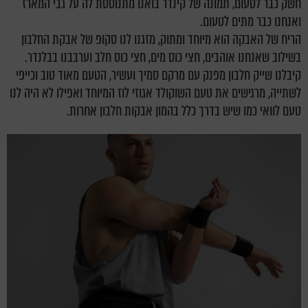
חשק כבר לטעום, תמונה של קינדר בואנו מתנוססת לה על גבי המארז
ואנחנו כבר מתים לטעום.
הריח של האבקה הוא מיוחד ומתוק, מזגנו לנו סקופ של אבקת החלבון
בשילוב שאנחנו אוהבים, חצי כוס מים, חצי כוס חלב וערבבנו בבלנדר.
קיבלנו שייק חלבון מפנק עם מרקם סמיך ועשיר, הטעם מאוד טוב וכייפי
לשתייה, מרגישים את טעם השוקולד אגוזי לוז המיוחד ואפילו לא היה לנו
טעם לוואי כמו שיש בדרך כלל בהמון אבקות חלבון אחרות.