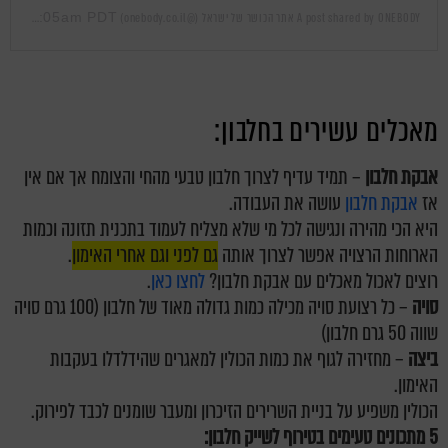
Mar 31, 2019 at 1:05am PDT
A post shared by ONEBODY אתר הכושר של ישראל (@onebody.co.il)
on
מאכלים עשירים בחלבון:
אבקת חלבון
– תמיד עדיף לצרוך חלבון טבעי מהחי והצומח אך אם אין
אז
אבקת חלבון
עושה את העבודה.
היא הכי מהירה ונגישה לכל מי שלא מצליח לעמוד בתכנית תזונה וכמות
הארוחות הרצויה אפשר לצרוך אותה
גם לפני וגם אחרי האימון
.
רוצים לאכול מאכלים עם אבקת חלבון?
לחצו כאן
.
סויה
– כל רצועת סויה מכילה כמות גדולה מאוד של חלבון (100 גרם סויה
שווה 50 גרם חלבון)
ביצה
– מחזירה לגוף את כמות הכולין למאגרים שהידלדלו בעקבות
האימון.
הכולין משפיע על בניית השרירים הזיכרון ומעבר שומנים לכבד לפירוק.
5 מתכונים טעימים בטירוף לשייק חלבון: