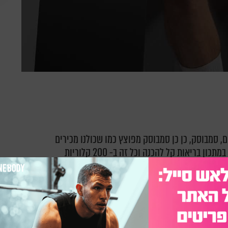
, סמבוסק, כן כן סמבוסק מפוצץ כמו שכולנו מכירים
ממאפיית אבולעפיה המיתולוגית אך כעת מדובר במתכון בריאות קל להכנה וכל זה ב- 200 קלוריות