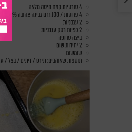
4 טורטיות קמח חיטה מלאה
4 פרוסות / 100 גרם גבינה צהובה 9% שומן
2 עגבניות
2 כפיות רסק עגבניות
ביצה טרופה
2 יחידות שום
שומשום
תוספות שאוהבים: תירס / זיתים / בצל / עג