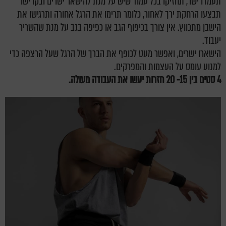
תעמדו ישר, תחזיקו בכל עמוד שיש על מנת להישאר ישרים ובקו ישר
תבצעו הרחקת ירך לאחור, כלומר תרימו את הרגל אחורה ותרגישו את
הישבן מתכווץ. אין צורך בכיפוף הגב או כפיפה בגב על מנת שהשריר
יעבוד.
הישארו ישרים, ואפשר מעט לכופף את הברך של הרגל שעל הרצפה כדי
למנוע עומס על העצמות והמפרקים.
4 סטים בין 15- 20 חזרות יעשו את העבודה מעולה.