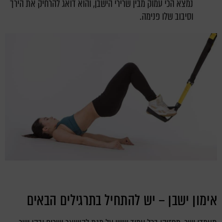
נמצא הכי עמוק מבין שרירי הישבן, והוא דואג להרחיק את הירך
וסיבוב שלו פנימה.
אימון ישבן – יש להתחיל בתרגילים הבאים