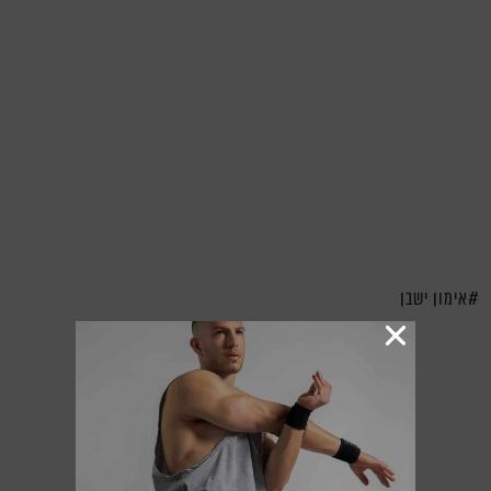
אימון ישבן