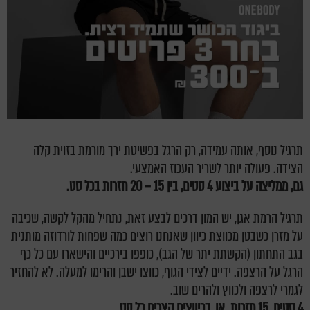
תרגיל נוסף, אותה עמידה, רק הרגל בפשיטת ירך מורמת בזוית קלה
הצידה. פעולה יותר לשריר העכוז האמצעי.
גם, ממליצה על ביצוע 4 סטים, בין 15 – 20 חזרות בכל סט.
תרגיל הרמת אגן, יש המון דרכים לבצע זאת, נתחיל מהקל לקשה, שכיבה
על מזרן כשבטן מכווצת כיוון שאנחנו רוצים כמה שפחות לורדוזה מותנית
בגב התחתון (הקשתת יתר של הגב), כופפו בירכיים והישארו עם כל כף
הרגל על הרצפה. ידיים לצידי הגוף, כווצו ישבן והרימו למעלה. לא להחזיר
לגמרי לרצפה ולכווץ ולהרים שוב.
4 סטים, 15 חזרות. או, בכיווצים קצרים כל סט.