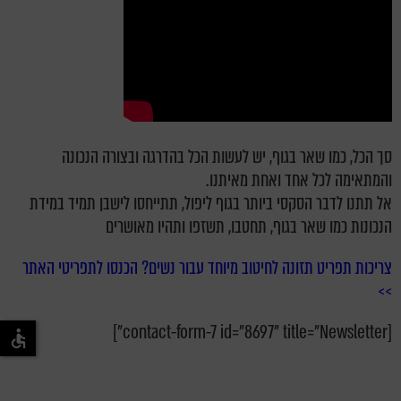
סך הכל, כמו שאר בגוף, יש לעשות הכל בהדרגה ובצורה הנכונה
והמתאימה לכל אחד ואחת מאיתנו.
אל תתנו לדבר הסקסי ביותר בגוף ליפול, תתייחסו לישבן תמיד במידת
הנכונות כמו שאר בגוף, תחטבו, תשזפו ותהיו מאושרים
צריכות תפריט תזונה לחיטוב מיוחד עבור נשים? הכנסו לתפריטי האתר
>>
[contact-form-7 id="8697" title="Newsletter"]