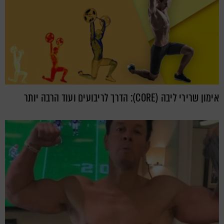
אימון שרירי ליבה (CORE): הדרך לריבועים ועוד הרבה יותר