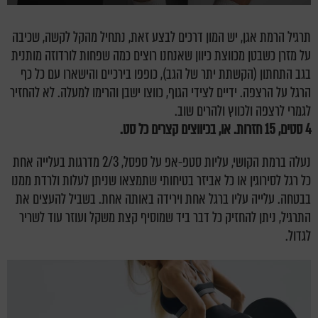
תרגיל הרמת אגן, יש המון דרכים לבצע זאת, נתחיל מהקל לקשה, שכיבה
על מזרן כשבטן מכווצת כיוון שאנחנו רוצים כמה שפחות לורדוזה מותנית
בגב התחתון (הקשתת יתר של הגב), כופפו בירכיים והישארו עם כל כף
הרגל על הרצפה. ידיים לצידי הגוף, כווצו ישבן והרימו למעלה. לא להחזיר
לגמרי לרצפה ולכווץ ולהרים שוב.
4 סטים, 15 חזרות. או, בכיווצים קצרים כל סט.
נעלה ברמת הקושי, עליות סטפ-אפ על ספסל, 2/3 מדרגות בעלייה אחת
כל רגל לסירוגין או כל אביזר בטיחותי שתמצאו שניתן לעלות ולרדת ממנו
בבטחה. עלייה עליו ברגל אחת וירידה באותה אחת. בשביל להעצים את
התרגיל, ניתן להחזיק כל דבר ביד שמוסיף קצת משקל ועוזר עוד לשריר
לגדול.