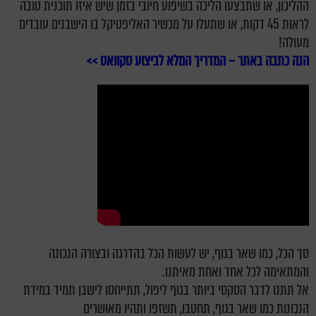
ההליכון, או שתבצעו הליכה בשיפוע חיובי בזמן שיש איזו תוכנית טובה
לראות 45 דקות, או שתעלו על מכשיר האליפטיקל בו הישבנים עובדים
מעולה!
הנה כתבה באתר – המדריך המלא לביצוע סקוואט >>
סך הכל, כמו שאר בגוף, יש לעשות הכל בהדרגה ובצורה הנכונה
והמתאימה לכל אחד ואחת מאיתנו.
אל תתנו לדבר הסקסי ביותר בגוף ליפול, תתייחסו לישבן תמיד במידת
הנכונות כמו שאר בגוף, תחטבו, תשזפו ותהיו מאושרים