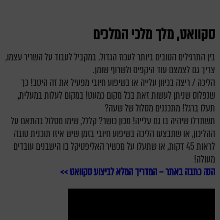
סקוואט, מלך מלכי המלכים
בין התרגילים הטובים ביותר לעכוז הגדול. במקביל לעבוד על השריר עצמו,
צריך גם לצמצם עוד היקפים ולשרוף שומן.
הליכה / ריצה בכיוון עלייה או בשיפוע חיובי מפעיל את זה היטב! כך
שנפלוס שניתן לעשות זאת בכל מקום כמעט! במקום לעלות במעלית,
תעלו ברגל! מתכננים מסלול של שעה?
תשתדלו שיהיה בו גם עלייה! מכון כושר? קללל, שימו מסלול בהתאם על
ההליכון, או שתבצעו הליכה בשיפוע חיובי בזמן שיש איזו תוכנית טובה
לראות 45 דקות, או שתעלו על מכשיר האליפטיקל בו הישבנים עובדים
מעולה!
הנה כתבה באתר – המדריך המלא לביצוע סקוואט >>