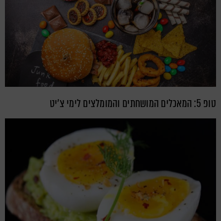
טופ 5: המאכלים המושחתים והמומלצים לימי צ'יט