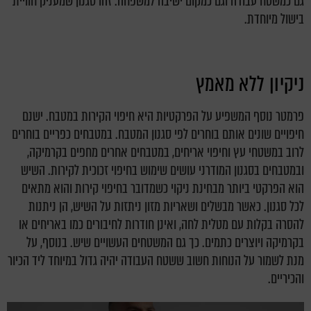
גם כמשטח עבודה וגם כמקום ישיבה למשפחה. זהו סגנון שמעניק חוויית
בישול מיוחדת.
ניקיון ללא מאמץ
פרמטר נוסף המשפיע על הפרקטיות היא חיפוי הקירות במטבח. ישנם
חיפויים שונים אותם בוחרים לפי סגנון המטבח. במטבחים כפריים בוחרים
לרוב במשטחי עץ וחיפוי אריחים, במטבחים אחרים מחפים בקרמיקה,
ובמטבחים בסגנון המודרני עושים שימוש בחיפוי זכוכית לקירות. השיש
הוא הפרקטי ביותר מבחינת ניקוי כשמדובר בחיפוי קירות והוא מתאים
לכל סגנון. כאשר מבשלים ושאריות מזון ניתזות על השיש, הן ניתנות
להסרה בקלות עם מטלית לחה, ואינן חודרות לחיבורים כמו באריחים או
בקרמיקה ויוצרים כתמים. כך גם המשטחים העשויים שיש. בנוסף, על
מנת לשמור על הנוחות חשוב ששטח העבודה יהיה גדול במיוחד ליד הכיור
והכיריים.