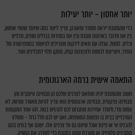
יותר אחסון – יותר יעילות
כדי שהמטבח ייראה מסודר ומאורגן, צריך ליצור כמה שיותר שטחי אחסון,
בין אם מדובר בארונות מטבח ובין אם במגירות בגדלים שונים, מדפים
וכלים. למשל, עגלה עם תאים לירקות שצריכים להישמר בטמפרטורה של
החדר, ויטרינות לכוסות ולצנצנות קפה, מתקן תלוי לתבלינים ועוד.
התאמה אישית ברמה הארגונומית
חשוב שהמטבח יהיה מותאם לצרכים שלכם הן מבחינה עיצובית והן
מבחינה פרקטית. מבחינה ארגונומית הוא צריך להיות מאוורר ומרווח, לא
עמוס מדי, ולשדר אחידות שתגרום לכם להרגיש בנוח. זהו אחד המקומות
המרכזיים בבית בו נפגשת המשפחה, ואם יש לכם חלל גדול – מומלץ
להכניס אי או פינת אוכל שיענו גם על צרכים אלו. ישנם אף בתים בהם
מתקינים טלוויזיה או מערכת שמע במטבח כדי לשדרג את החוויה.