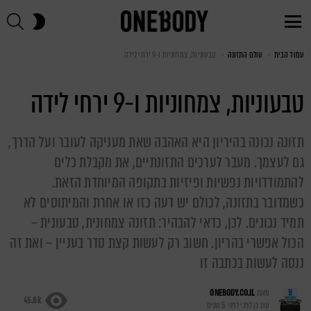
חי
SWITCH
SKIN
Menu
עמוד הבית
You are here:
עולם התזונה
טבעוניות, צמחוניות ו-9 ירחי לידה
טבעוניות, צמחוניות ו-9 ירחי לידה
תזונה נכונה בהיריון היא האהבה שאת מעניקה לעובר ועל הדרך,
גם לעצמך. מעבר לערכים התזונתיים, את מקבלת כלים
להתמודדויות נפשיות ופיזיות בתקופה המיוחדת הזאת.
כשמדובר בתזונה, לכולם יש דעה כזו או אחרת והמיתוסים לא
תמיד נכונים. לכן, כדאי להבהיר: תזונה צמחונית, טבעונית –
הכול אפשרי בהריון. חשוב רק לעשות קצת סדר בעניין – ואת זה
ננסה לעשות בכתבה זו
מאת
ONEBODY.CO.IL
45.8k
עודכן לפני
לפני 5 שנים