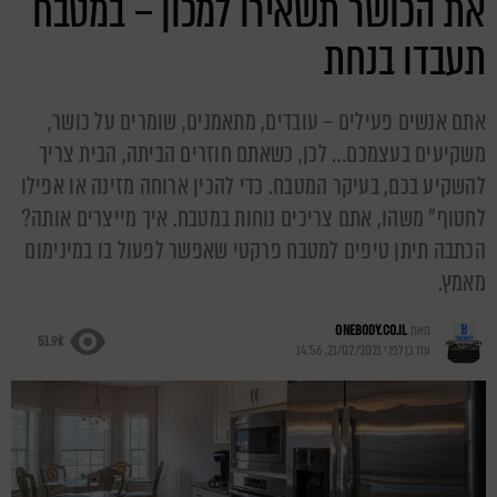
את הכושר תשאירו למכון – במטבח
תעבדו בנחת
אתם אנשים פעילים – עובדים, מתאמנים, שומרים על כושר,
משקיעים בעצמכם… לכן, כשאתם חוזרים הביתה, הבית צריך
להשקיע בכם, בעיקר המטבח. כדי להכין ארוחה מזינה או אפילו
לחטוף" משהו, אתם צריכים נוחות במטבח. איך מייצרים אותה?
הכתבה תיתן טיפים למטבח פרקטי שאפשר לפעול בו במינימום
מאמץ.
מאת
ONEBODY.CO.IL
51.9k
עודכן לפני
21/02/2021, 14:56