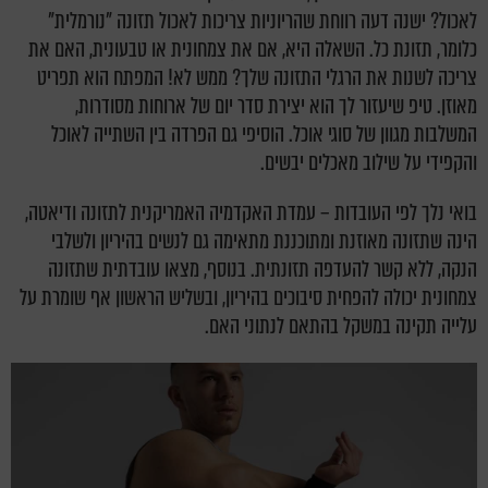
לאכול? ישנה דעה רווחת שהריוניות צריכות לאכול תזונה "נורמלית"
כלומר, תזונת כל. השאלה היא, אם את צמחונית או טבעונית, האם את
צריכה לשנות את הרגלי התזונה שלך? ממש לא! המפתח הוא תפריט
מאוזן. טיפ שיעזור לך הוא יצירת סדר יום של ארוחות מסודרות,
המשלבות מגוון של סוגי אוכל. הוסיפי גם הפרדה בין השתייה לאוכל
והקפידי על שילוב מאכלים יבשים.
בואי נלך לפי העובדות – עמדת האקדמיה האמריקנית לתזונה ודיאטה,
הינה שתזונה מאוזנת ומתוכננת מתאימה גם לנשים בהיריון ולשלבי
הנקה, ללא קשר להעדפה תזונתית. בנוסף, מצאו עובדתית שתזונה
צמחונית יכולה להפחית סיבוכים בהיריון, ובשליש הראשון אף שומרת על
עלייה תקינה במשקל בהתאם לנתוני האם.