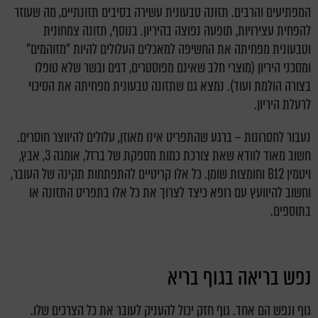
המפתיעים והרבים. תזונה טבעונית עשירה בסיבים תזונתיים, מה שעוזר
להפחית עצירויות, תופעה נפוצה בהיריון. בנוסף, תזונה צמחונית
וטבעונית מפחיתה את החשיפה למאכלים העלולים להיות "מזוהמים"
ומסכני היריון (מוצרי חלב שאינם מפוסטרים, דגים ובשר שלא טופלו
בצורה הולמת ועוד). נמצא גם שתזונה טבעונית מפחיתה את הסיכוי
לרעלת היריון.
נעבור לחסרונות – ברגע שהתפריט אינו מאוזן, עלולים להיווצר חוסרים.
חשוב מאוד לוודא שאת צורכת כמות מספקת של ברזל, אומגה 3, אבץ,
ויטמין B12 וחומצות שומן. כל אלו קריטיים להתפתחות תקינה של העובר,
וחשוב להיוועץ עם רופא כיצד לצרוך את כל אלו בתפריט התזונה או
בתוספים.
נפש בריאה בגוף בריא
גוף ונפש הם אחד. גוף חזק יכול להעניק לעובר את כל הצרכים שלו.