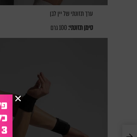
ערך תזונתי של יין לבן
סימן תזונתי:
100 גרם