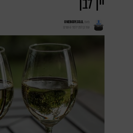
יין לבן
מאת
ONEBODY.CO.IL
עודכן לפני
לפני 6 שנים