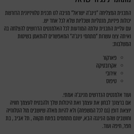
התכנית המצליחה "נינג'ה ישראל" מניבה לנו תכנית טלוויזיונית הדורשת
יכולות פיזיות, מנטליות ושכליות שלא לכל אחד יש.
עם עליית התכנית עלתה המודעות לכל האלמנטים הדרושים להצלחה בה
ואיתה צצו עשרות "מתחמי נינג'ה" המאפשרים להתאמן בשיטות
המשלבות:
פארקור
אקרובטיקה
אירובי
טיפוס
ועוד אלמנטים הנדרשים מנינג'ה אמתי.
אם ברצונך לבחון את עצמך ואת היכולות שלך ולהבטיח לעצמך חוויה
יוצאת דופן (גם לכל המשפחה) ולא להיות מאלה שיושבים מול הטלווזיה
וחושבים שהם הנינגה הבא, ישנם מתחמים בפתח תקווה , תל אביב , בת
חפר, חיפה ועוד.