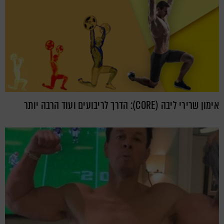
אימון שרירי ליבה (CORE): הדרך לריבועים ועוד הרבה יותר