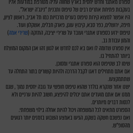
ספורט מאתגר וחדש יחסית בארץ שחווה עליה מטורפת במודעות אליו
בעקבות פתיחת אתרים רבים של טיפוס ותכנית "נינג'ה ישראל".
היו אפשר למצוא קירות טיפוס בערים מרכזיות כמו תל אביב, ראשון לציון,
חיפה, ירושלים, כפר סבא, קיבוץ עוגן, פארק חבלים, אשקלון ועוד.
טיפוס ידוע כספורט אתגרי ועובד על שרירי יציבה, החזקה (
שרירי אמה
)
והמון עבודת גב.
אין ספורט שדומה לו ואם בא לכם לחדש או לגוון זהו אכן המקום המוצלח
ביותר להתחיל בו.
שימו לב שטיפוס הוא ספורט אתגרי ומסוכן.
אם אתם מתחילים דאגו לקבל הדרכה ולהיות קשורים בתור התחלה עד
שתתמקצעו.
ישנו אזור שנקרא בולדר שהוא טיפוס חופשי עד גובה יחסית נמוך , שגם
ממנו אם אתם מועדים אתם יכולים להיפצע, חשוב להיות ערניים ולא
לנסות דברים מיותרים.
הספורט מתאים לכל המשפחה ויכול להיות אחלה בילוי משפחתי.
ואם נפשכם חשקה בשקט, הגיעו באמצע השבוע בזמנים יותר רגועים
מהסופ"ש.