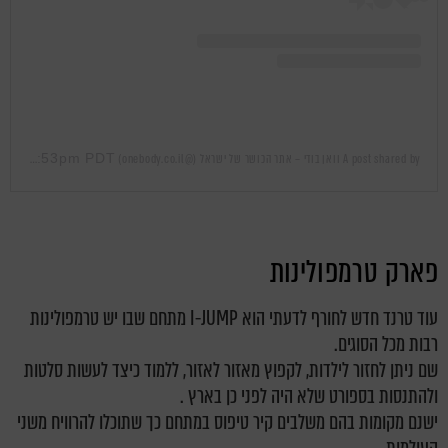
Sep 21, 2019 at 11:53pm PDT
A post shared by וואן בודי – אתר הכושר של ישראל (@onebody.co.il)
on
פארק טרמפולינות
עוד טרנד חדש לחורף לדעתי הוא I-JUMP מתחם שבו יש טרמפולינות
רבות מכל הסוגים.
שם ניתן לחזור לילדות, לקפוץ מאזור לאזור, ללמוד כיצד לעשות סלטות
ולהתנסות בספורט שלא היה לפני כן בארץ .
ישנם מקומות בהם משלבים קיר טיפוס במתחם כך שתוכלו להרוויח משני