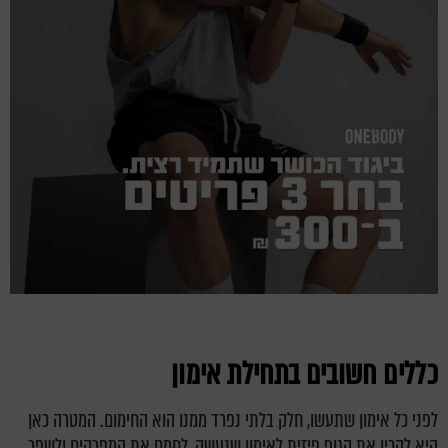
כללים חשובים בתחילת אימון
לפני כל אימון שתעשו, חלק בלתי נפרד ממנו הוא החימום. המטרה כאן
היא להכין את הגוף פיזית לאימון שנעשה, לחמם את המפרקים ולשפר