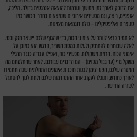
היקפים, הדגש יהיה בעיקר על הפן האירובי – פעילויות סיבולת שמעלות
את הדופק לאורך זמן ממושך וגורמות להוצאה אנרגטית גדולה. הליכה,
אופניים, ריצה, וגם מכשירים אירוביים שנמצאים בחדרי הכושר כמו
סטפרים ואליפטיקלים – כולם דוגמאות מצוינות.
לא תמיד כדאי לוותר על אימוני הכוח, כדי שהגוף שלכם יישאר חזק ובנוי.
לאלה שבוחרים להתחזק ולעלות במסת השריר, הדגש הוא כמובן על
אימוני הכוח. הרמת משקולות, מכשירי כוח, ואפילו עבודה כנגד תרגילי
משקל גוף (עד גבול מסוים) – הם הדברים עבורכם. לאחר שהחלטתם מה
המטרה שלכם, הגיע הזמן לבנות תוכנית אימונים התחלתית שבה תתמידו
לאורך כחודש, ותוכלו לעקוב אחר ההתקדמות שלכם ולתת לגוף להסתגל
לשגרה החדשה.