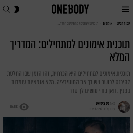
חי
SWITCH
SKIN
Menu
עמוד הבית
You are here:
אימונים
תוכנית אימונים למתחילים: המדריך המלא
תוכנית אימונים למתחילים: המדריך
המלא
תוכנית אימונים למתחילים היא הכרחית, זהו הזמן שבו החלטת
להיכנס לכושר ויש בך את המוטיבציה. מלא אופציות עומדות
בפניך. וואן בודי עושים לך סדר
מאת
ניב ציטיאט
56.5k
עודכן לפני
לפני 4 שנים