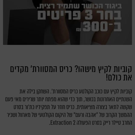
קוביות לקיץ מישהו? כריס המסוורת' מקדים
את כולם!
קוביות לקיץ עם כוכב הקולנוע כריס המסוורת'. השחקן בילה את
השנתיים האחרונות בכושר, תוך כדי שהוא מפתח יותר שרירים מאי פעם
שקשה לתאר בצורה מציאותית. כריס חוזר על תפקידיו כת'ור בסרט
ההמשך הקרוב של "אהבה ורעם" של היקום הקולנועי של מארוול ושכיר
החרב טיילר רייק בסרט הפעולה Extraction 2.