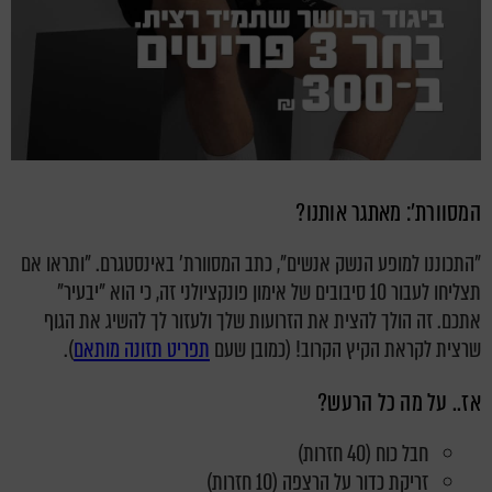
המסוורת': מאתגר אותנו?
"התכוננו למופע הנשק אנשים", כתב המסוורת' באינסטגרם. "ותראו אם
תצליחו לעבור 10 סיבובים של אימון פונקציולני זה, כי הוא "יבעיר"
אתכם. זה הולך להצית את הזרועות שלך ולעזור לך להשיג את הגוף
שרצית לקראת הקיץ הקרוב! (כמובן שעם
תפריט תזונה מותאם
).
אז.. על מה כל הרעש?
חבל כוח (40 חזרות)
זריקת כדור על הרצפה (10 חזרות)