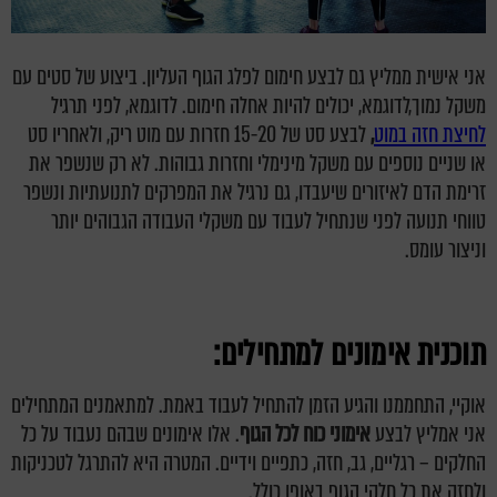
אני אישית ממליץ גם לבצע חימום לפלג הגוף העליון. ביצוע של סטים עם
משקל נמוך,לדוגמא, יכולים להיות אחלה חימום. לדוגמא, לפני תרגיל
לחיצת חזה במוט
,
לבצע סט של 15-20 חזרות עם מוט ריק, ולאחריו סט
או שניים נוספים עם משקל מינימלי וחזרות גבוהות. לא רק שנשפר את
זרימת הדם לאיזורים שיעבדו, גם נרגיל את המפרקים לתנועתיות ונשפר
טווחי תנועה לפני שנתחיל לעבוד עם משקלי העבודה הגבוהים יותר
וניצור עומס.
תוכנית אימונים למתחילים:
אוקיי, התחממנו והגיע הזמן להתחיל לעבוד באמת. למתאמנים המתחילים
אני אמליץ לבצע
אימוני כוח לכל הגוף
. אלו אימונים שבהם נעבוד על כל
החלקים – רגליים, גב, חזה, כתפיים וידיים. המטרה היא להתרגל לטכניקות
ולחזק את כל חלקי הגוף באופן כולל.