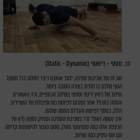
סטטי – דינאמי (Static – Dynamic)
סוג זה של שכיבות סמיכה, ילמד אותכם כיצד לשלוט בכל משקל
הגוף שלכם בו זמנית בצורה הטובה ביותר.
שילוב של כיווץ דינמי וסטטי בשילוב הכתפיים, היד האחורית
והחזה בתרגיל אחד תתרום לפיתוח כוח וסיבולת של השרירים
הללו, בנוסף לפיתוח והגדלת המסה שלהם.
איך נעשה זאת? נרד בשכיבת הסמיכה ונחזיק למטה (לא על
הרצפה אלה כמה סנטימטר מעל), משם נעבור להישענות קדימה
וגם שם נחזיק כמה שניות.