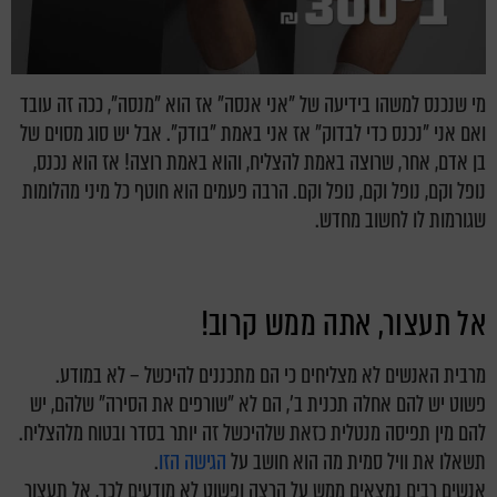
מי שנכנס למשהו בידיעה של "אני אנסה" אז הוא "מנסה", ככה זה עובד
ואם אני "נכנס כדי לבדוק" אז אני באמת "בודק". אבל יש סוג מסוים של
בן אדם, אחר, שרוצה באמת להצליח, והוא באמת רוצה! אז הוא נכנס,
נופל וקם, נופל וקם, נופל וקם. הרבה פעמים הוא חוטף כל מיני מהלומות
שגורמות לו לחשוב מחדש.
אל תעצור, אתה ממש קרוב!
מרבית האנשים לא מצליחים כי הם מתכננים להיכשל – לא במודע.
פשוט יש להם אחלה תכנית ב', הם לא "שורפים את הסירה" שלהם, יש
להם מין תפיסה מנטלית כזאת שלהיכשל זה יותר בסדר ובטוח מלהצליח.
תשאלו את וויל סמית מה הוא חושב על
הגישה הזו
.
אנשים רבים נמצאים ממש על הרצה ופשוט לא מודעים לכך, אל תעצור