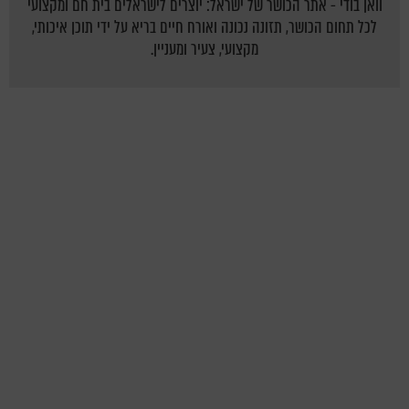
וואן בודי - אתר הכושר של ישראל: יוצרים לישראלים בית חם ומקצועי
לכל תחום הכושר, תזונה נכונה ואורח חיים בריא על ידי תוכן איכותי,
מקצועי, צעיר ומעניין.