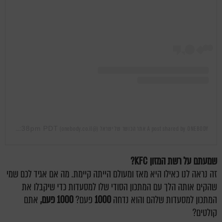
Mar 14, 2019 at 11:38pm PDT
A post shared by ONEBODY אתר הכושר של ישראל (@onebody.co.il)
on
שמעתם על רשת המזון
KFC
?
זה נראה לנו כאילו היא מאז ומעולם הייתה קיימת. מה אם אגיד לכם שמי
שהקים אותה הלך עם המתכון הסודי שלו למסעדות כדי שיקבלו את
המתכון למסעדות שלהם והוא נדחה
1000
פעם?
1000 פעם,
אתם
קולטים?