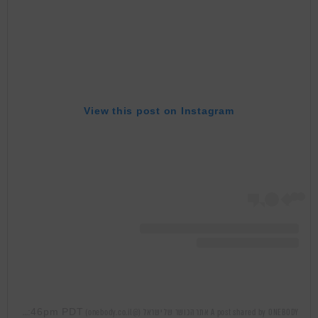
View this post on Instagram
Mar 12, 2019 at 11:46pm PDT
A post shared by ONEBODY אתר הכושר של ישראל (@onebody.co.il)
on