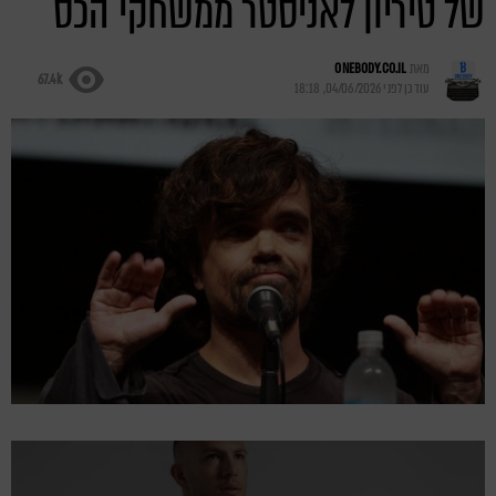
של טיריון לאניסטר ממשחקי הכס
מאת
ONEBODY.CO.IL
67.4k
עודכן לפני
04/06/2026, 18:18