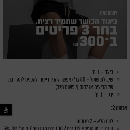
ביצה – 1 יח'
שיבולת שועל – 80 גר' (אפשר להכין דייסה, להכניס לתערובת
של הביצים או להוסיף פשוט חלב)
ירק – 1 יח'
ארוחה 2:
לחם מלא – 3 פרוסות
טונה בשמן קופסא 112 גרם
/
100 גרם חזה עוף
/
קוטג' 3%-5%