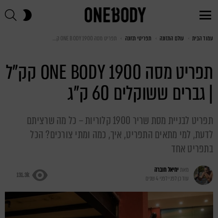
חי
SWITCH
SKIN
Menu
עמוד הבית
You are here:
עולם התזונה
תפריטי תזונה
תפריט מסה ONE BODY 1900 קק"ל | גברים ששוקלים 60 ק"ג
תפריט מסה ONE BODY 1900 קק"ל
| גברים ששוקלים 60 ק"ג
תפריט לבניית מסת שריר 1900 קלוריות – כל מה שרציתם
לדעת, למי מתאים התפריט, איך, כמה ומתי צורכים? הכל
בתפריט אחד
מאת
יחיאל חוברה
131.3k
עודכן לפני
לפני 4 שנים