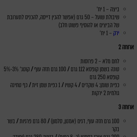
ביצה – 1 יח'
שיבולת שועל – 50 גרם (אפשר להכין דייסה, להכניס לתערובת
של הביצים או להוסיף פשוט חלב)
ירק
– 1 יח'
ארוחה 2
לחם מלא – 2 פרוסות
טונה בשמן קופסא 112 גרם
/
100 גרם חזה עוף
/
קוטג' 3%-5%
קופסא 250 גרם
כפית שומן: 4 שקדים
/
4 קשיו
/
1 כפית שמן זית
/
כף טחינה
גולמית 2 ירקות
ארוחה 3
100 גרם חזה עוף, דגים (אמנון, סלמון)
/
80 גרם פרגיות
/
בשר
בקר