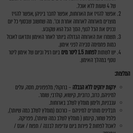
של 4 שעות ללא אוכל.
אפשר להזיז את הארוחות, אפשר לחבר ביניהן ,אפשר להזיז
מוצרים מארוחה לארוחה אחרת וכו'. מה שחשוב שבסוף כל יום
נכניס את הכל לגוף, הסך הכל הוא שקובע.
תשמרו את הארוחה הגדולה ביותר לאחר האימון ותדאגו לאכול
כמות פחמימה סבירה לפני אימון.
יש לשתות
לפחות 1.5 ליטר מים
ביום רגיל וביום של אימון ליטר
נוסף במהלך האימון.
המלצות:
ירקות ירוקים ללא הגבלה
– ברוקולי, מלפפונים, חסה, עלים
למיניהם, כרוב, כרובית, קישוא, קולרבי, שומר.
עגבניות, ולימון מומלץ לשלב בארוחות.
תבלינים מותרים למיניהם – כורכום (מומלץ לשלב כמה שיותר),
פלפל שחור, קינמון ( מומלץ לשלב כמה שיותר), פפריקה.
לאכול לפחות 2 פירות ביום עדיפות לבננה / תפוח / אגס /