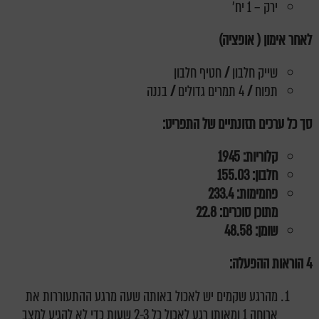
ירק – 1 יח'
לאחר אימון ( אופציה)
שייק חלבון
/
חטיף חלבון
תפוח
/
4 תמרים גדולים
/
בננה
סך כל ערכים תזונתיים של התפריט:
קלוריות: 1945
חלבון:
155.03
פחמימות:
233.4
מתוכן סוכרים: 22.8
שומן:
48.58
4 הוראות ההפעלה:
מהרגע שקמים יש לאכול באותה שעה מרגע ההתעוררות את
ארוחה 1 ומאותו רגע לאכול כל 2-3 שעות כדי לא להגיע למצב