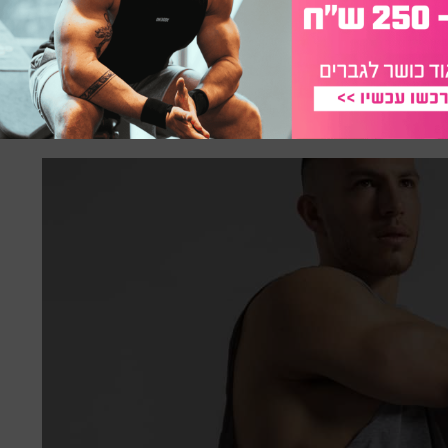
יך לקחת, קישור לתפריטים עצמם
 תפריטי תזונה לבניית מסת שריר המותאמים לפי