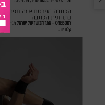
תפריט לעלייה במסת שריר, מתחילים.
הכתבה מפרטת איזה תפריט על
בתחתית הכתבה
ONEBODY – אתר הכושר של ישראל
מביאים לכם
קלוריות.