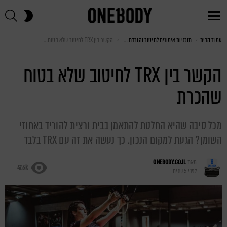
חי
SWITCH
SKIN
Menu
עמוד הבית
You are here:
תוכניות אימונים לחיטוב והורדת אחוזי שומן
הקשר בין TRX לחיטוב שלא בטוח שהכרת
הקשר בין TRX לחיטוב שלא בטוח
שהכרת
מכל סיבה שהיא החלטת להתאמן בבית ורצית להוריד באחוזי
השומן? הגעת למקום הנכון. כך נעשה את זה עם TRX בלבד
מאת
ONEBODY.CO.IL
47.6k
לפני 5 שנים