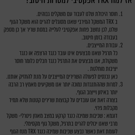
אז למה TRX אפקטיבי למטרות חיטוב?
חוסר היכולת שלנו לעבוד עם משקלים גבוהים.
ב TRX המשקל המירבי שאנו מסוגלים להרים הוא משקל הגוף
שלנו, לכן נחשב פחות אפקטיבי לעלייה במסת שריר אך כן מספק
בעבודה בזמן חיטוב.
עבודת המייצבים.
כל תרגיל שאנו מבצעים אינו עובד כנגד הרצפה או כנגד
משקולת, אנו מבצעים את התרגיל כנגד חבלים כלומר חוסר
יציבות מוחלטת .
כאן נכנסים לפעולה השרירים המייצבים על מנת להחזיק אותנו.
למרות שההתנגדות נמוכה יותר אנו משקיעים מאמץ רב הרבה
יותר באיזון וייצוב הגוף.
בצורה זאת אנו עובדים על קבוצות שרירים קטנות שלא תמיד
מקבלות גירוי.
דוגמא : שכיבות שמיכה כנגד קרקע במצב מאוזן ניטרלי- משקל
מרבי שאנו יכולים להרים בתרגיל, משקל גוף מקסימלי.
לעומת זאת כאשר נבצע שכיבות שמיכה כנגד TRX מנח הגוף