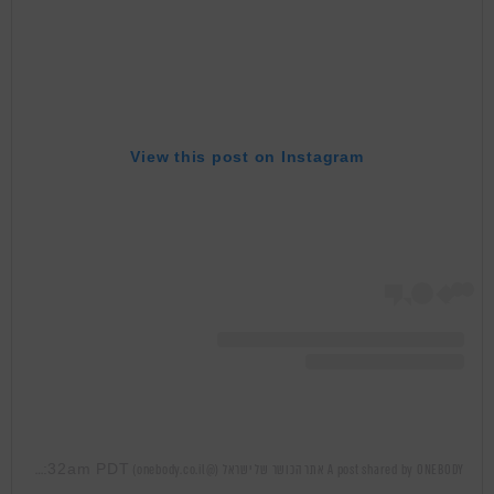
View this post on Instagram
May 21, 2019 at 4:32am PDT
A post shared by ONEBODY אתר הכושר של ישראל (@onebody.co.il)
on