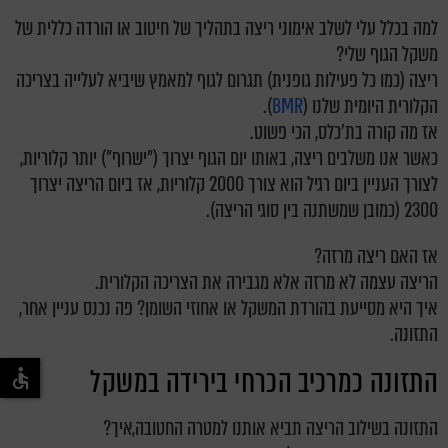
למה בכלל עלי לשלב אימוני ריצה בתהליך של חיטוב או הורדה כללית של
משקל הגוף שלי?
ריצה (כמו כל פעילות גופנית) תגרום לגוף למאמץ שיביא לעלייה בצריכה
הקלורית היומית שלנו (
BMR
).
אז מה קורה בת'כלס, הכי פשוט.
כאשר אנו משלבים ריצה, באותו יום הגוף יצרוך ("ישרוף") יותר קלוריות,
לצורך העניין ביום רגיל הוא צורך 2000 קלוריות, אז ביום הריצה יצרוך
2300 (כמובן שמשתנה בין סוגי הריצה).
אז האם ריצה מרזה?
הריצה עצמה לא מרזה אלא מגבירה את הצריכה הקלורית.
איך היא מסייעת בהורדת המשקל או אחוזי השומן? פה נכנס עניין אחר,
התזונה.
התזונה כמרכיב הכרחי בירידה במשקל
התזונה בשילוב הריצה תביא אותנו למטרה החטובה,איך?