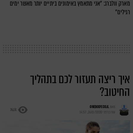
מארק וולברג: "אני מתאמץ באימונים ביתיים יותר מאשר ימים
רגילים"
איך ריצה תעזור לכם בתהליך
החיטוב?
מאת
ONEBODY.CO.IL
76.1k
עודכן לפני
26/11/2020, 14:57