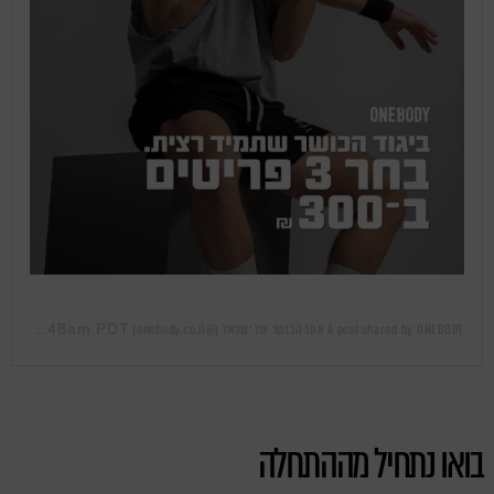
Mar 28, 2019 at 12:48am PDT
A post shared by ONEBODY אתר הכושר של ישראל (@onebody.co.il)
on
בואו נתחיל מההתחלה