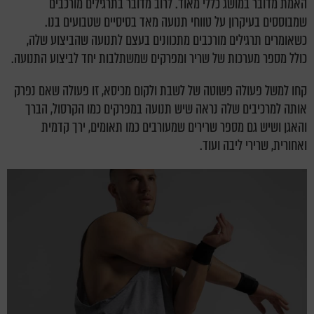
האמת מדובר במושג כללי מאוד. לרוב מדובר בתרגילים מורכבים
שמבוססים בעיקרון על טווחי תנועה מאד בסיסיים שטבועים בנו.
כשאומרים תרגילים מורכבים מתכוונים בעצם לתנועה שהביצוע שלה,
כולל מספר מערכות של שריר ומפרקים שמשתלבות יחד לביצוע התנועה.
קחו למשל פעולה פשוטה של לשבת ולקום מכיסא, זו פעולה שאם נפרק
אותה למרכיבים שלה נראה שיש תנועה במפרקים כמו הקרסול, הברך
והאגן ושיש גם מספר שרירים שמעורבים כמו תאומים, ירך קדמית
ואחורית, שרירי ליבה ועוד.