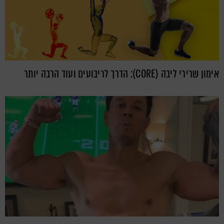
אימון שרירי ליבה (CORE): הדרך לריבועים ועוד הרבה יותר