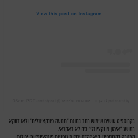
View this post on Instagram
Jun 30, 2019 at 12:05am PDT
A post shared by וואן בודי – אתר הכושר של ישראל (@onebody.co.il)
on
בקרוספיט עושים שימוש רחב במונח "תנועה פונקציונלית" ולאו דווקא
במושג "אימון פונקציונלי" וזה לא באקראי.
המטרה בקרוספיט, היא לקדם יכולות גופניות פונקציונליות, יכולות