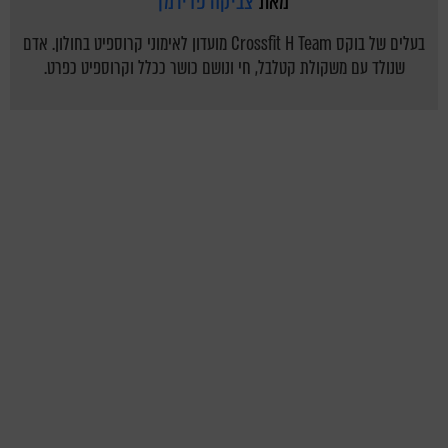
מאת
צביקה פרידמן
בעלים של בוקס Crossfit H Team מועדון לאימוני קרוספיט בחולון. אדם
שנולד עם משקולת קטלבל, חי ונושם כושר ככלל וקרוספיט כפרט.