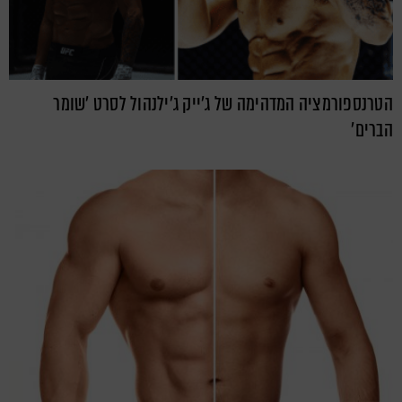
הטרנספורמציה המדהימה של ג'ייק ג'ילנהול לסרט 'שומר
הברים'