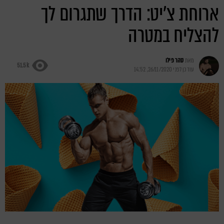
ארוחת צ'יט: הדרך שתגרום לך
להצליח במטרה
מאת
סהר פילו
51.5k
עודכן לפני
26/11/2020, 14:52