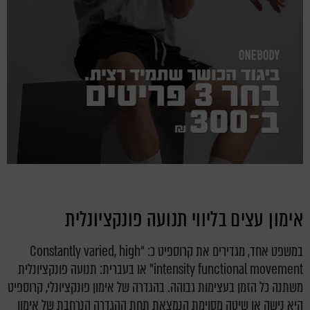
אימון עצים בליווי תנועה פונקציונלית
במשפט אחד, מגדירים את קרוספיט כ: “Constantly varied, high
intensity functional movement” או בעברית: תנועה פונקציונלית
משתנה כל הזמן בעצימות גבוהה. בהגדרה של אימון פונקציונלי, קרוספיט
היא נישה או שיטה מסוימת הנמצאת תחת ההגדרה הנרחבת של אימון