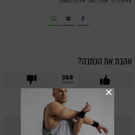
אימון ביתי
חדר כושר
ירידה במשקל
אהבת את הכתבה?
368
Points
מאת
דודי צזנה