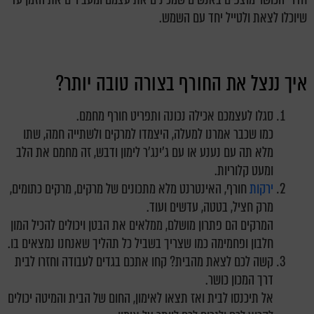
שיוכלו לצאת ולטייל יחד עם השמש.
איך ננצל את החורף בצורה טובה יותר?
סגלו לעצמכם אכילה נכונה ותפריט חורף מחמם.
כמו שכבר אמרנו למעלה, היצמדו למרקים ולשתייה חמה, שתו
מלא תה עם נענע או עם ג'ינג'ר לימון ודבש, זה מחמם את הלב
ומעט קלוריות.
ירקות
חורף, האינטרנט מלא מתכונים של מרקים, מרקים כתומים,
מרק חציל, בטטה, עדשים ועוד.
המרקים הם פתרון מושלם, ממלאים את הבטן ויכולים להכיל המון
חלבון ופחמימה כמו שצריך בשביל כל תהליך שאנחנו נמצאים בו.
קשה לכם לצאת מהבית? קחו אתכם בגדים לעבודה וחזרו לבית
דרך המכון כושר.
אל תיכנסו לבית ואז תצאו לאימון, החום של הבית והמיטה יכולים