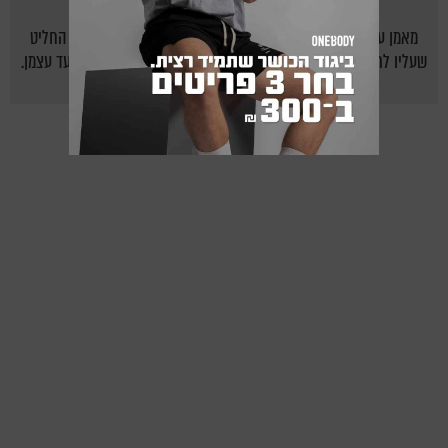
מאמן עם נשמה ושליחות. לאחר שירד בעצמו למעלה מ30 קילו החליט
שעליו לתת יד ולעזור לאחרים לעשות זאת, והתוצאות מדברות בעד עצמן.