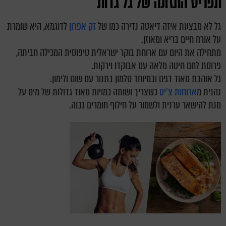
תפריט התזונה של גל גדות
גל לא מבצעת איזה דיאטה נדירה כמו של
זק אפרון
לדוגמא, היא שומרת
על אורח חיים בריא ומאוזן.
מתחילה את היום עם ארוחת בוקר ישראלית טיפוסית המכילה חביתה,
פרוסת לחם חיטה מלאה עם אבוקדו וירקות.
גל אוהבת מאוד דגים ובמיוחד סלמון בתנור עם שום ולימון.
נהנית מ
ארוחות צ'יט
כשצריך ושותה כמויות מאוד גדולות של מים על
מנת להישאר ערנית ולשמור על חילוף חומרים גבוה.