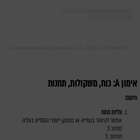
Apr 26, 2018 at 6:04am PDT
A post shared by Gal Gadot (@gal_gadot)
on
אימון
A
: כוח, משקולות, תחנות
חימום:
עליות מתח
אפשר להיעזר בגומייה או במתקן ייעודי המסייע בעליה
סטים: 3
חזרות: 5