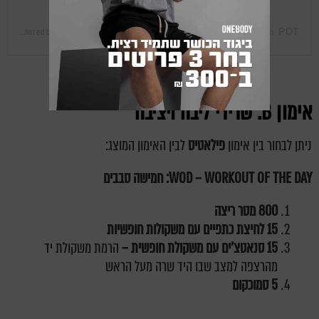
Sep 21, 2018 at 11:51pm PDT
A post shared by Gal Gadot (@gal_gadot)
on
אימון
B
: שרירי ליבה ויציבה
ניתן לבחור בין אימון
פילאטיס
לבין האימון המוצג:
WOD – WORKOUT OF THE DAY
: חמישה סבבים
800 מטר ריצה
15 לחיצת כתפיים עם משקולות חופשיות
15 סנאטצ'ים עם משקולת חופשית –
הרמת משקולת יד
מהרצפה למצב שבו היד שרה מעל הראש
5 סמוכקום