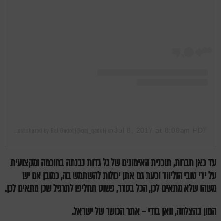
Jul 8, 2017 at 8:00am PDT
A post shared by Gal Gadot (@gal_gadot)
on
עד כאן חברות, תוכנית האימונים של גל גדות נבנתה בחוכמה ומקצועית
על ידי טובי הוליווד וכעת גם אתן יכולות להשתמש בה, כמובן אם יש
משהו שלא מתאים לכן, הכל בסדר, פשוט תחליפו לתרגיל שכן מתאים לכן.
המון בהצלחה, וואן בודי – אתר הכושר של ישראל.