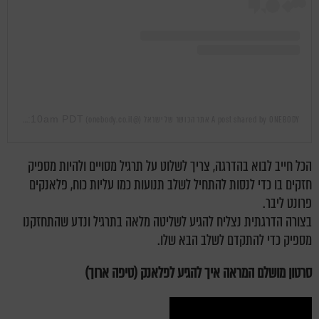
Mar 21, 2019 at 2:10am PDT
A post shared by ONEBODY אתר הכושר של ישראל (@onebody.co.il)
on
הכל חייב לבוא בהדרגה, צריך לשלוט על תרגיל מסויים ולהיות מספיק
חזקים בו כדי לנסות להתחיל לשלב תנועות כמו עליות כוח, פלאנקים
פרונט ליבר.
בצורה הדרגתית נצליח להגיע לשליטה מלאה בתרגיל ונדע שהתחזקנו
מספיק כדי להתקדם לשלב הבא שלו.
סרטון מושלם המראה איך להגיע לפלאנק (טיפה ארוך)