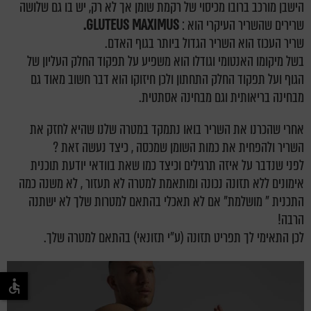
הישבן מורכב ברובו מכיסוי של רקמת שומן אך לא רק, יש בו גם שלושה
שרירים שהשריר העיקרי הוא :
GLUTEUS MAXIMUS.
שריר העכוז הוא השריר הגדול ביותר בגוף האדם.
בשל מיקומו האנטומי וגודלו הוא משפיע על תפקוד החלק העליון של
הגוף ועל תפקוד החלק התחתון ולכן חיזוקו הוא דבר חשוב מאוד גם
מבחינה בריאותית וגם מבחינה אסתטית.
אחרי שהכרנו את השריר בואו נתמקד במטרה שלנו שהיא לחזק את
השריר ולהפחית את כמות השומן שמכסה , כיצד נעשה זאת ?
לפני שנדבר על איזה תרגילים וכיצד כמו שאת בוודאי יודעת תוכנית
אימונים ללא תזונה נכונה ומותאמת למטרה לא תעזור , לא משנה כמה
התכנית " מושלמת" אם לא תאכלי בהתאם למטרות שלך לא ישתנה
הרבה!
לכן התאימי לך תפריט תזונה (ע"י תזונאי) בהתאם למטרה שלך.