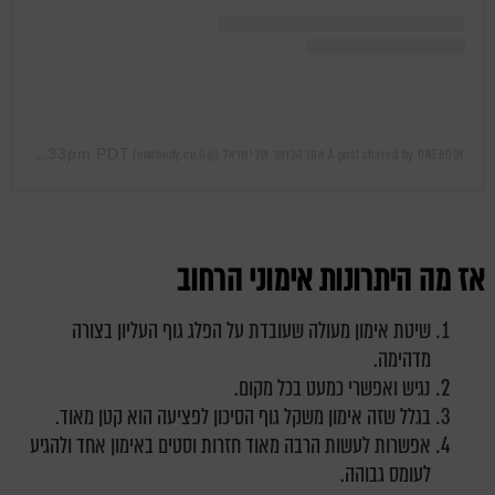
Mar 17, 2019 at 11:33pm PDT
A post shared by ONEBODY אתר הכושר של ישראל (@onebody.co.il)
on
אז מה היתרונות אימוני הרחוב
שיטת אימון מעולה שעובדת על הפלג גוף העליון בצורה
מדהימה.
נגיש ואפשרי כמעט בכל מקום.
בגלל שזה אימון משקל גוף הסיכון לפציעה הוא קטן מאוד.
אפשרות לעשות הרבה מאוד חזרות וסטים באימון אחד ולהגיע
לעומס גבוהה.