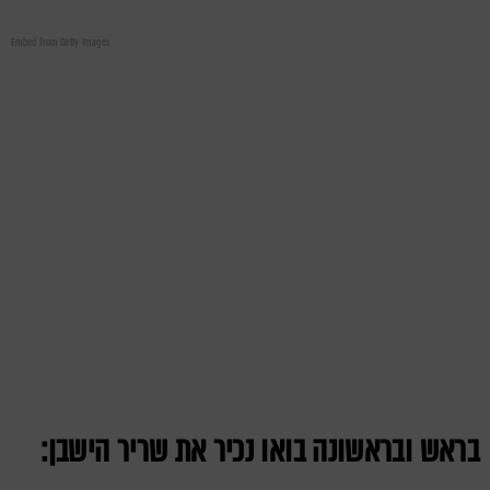
Embed from Getty Images
בר
אש ובראשונה בואו נכיר את שריר הישבן: