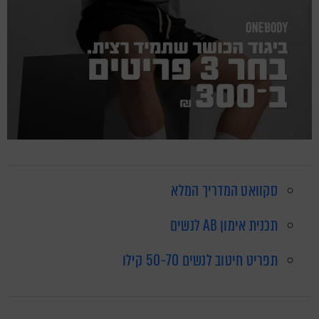
סקוואט המדריך המלא
תכנית אימון AB לנשים
תפריט חיטוב לנשים 50-70 קילו