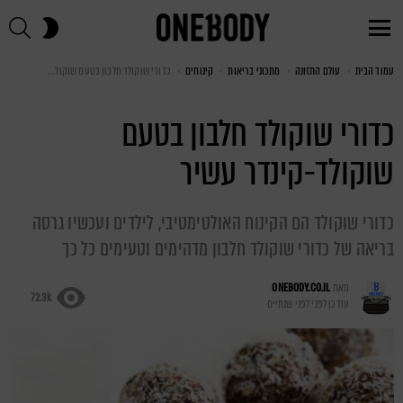
חי
SWITCH
SKIN
Menu
עמוד הבית
You are here:
עולם התזונה
מתכוני בריאות
קינוחים
כדורי שוקולד חלבון בטעם שוקולד-קינדר עשיר
כדורי שוקולד חלבון בטעם
שוקולד-קינדר עשיר
כדורי שוקולד הם הקינוח האולטימטיבי, לילדים ועכשיו גרסה
בריאה של כדורי שוקולד חלבון מדהימים וטעימים כל כך
מאת
ONEBODY.CO.IL
72.3k
עודכן לפני
לפני שנתיים