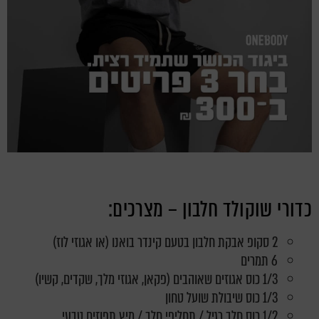
כדורי שוקולד חלבון – מצרכים:
2 סקופ אבקת חלבון בטעם קינדר בואנו (או אגוזי לוז)
6 תמרים
1/3 כוס אגוזים שאוהבים (פקאן, אגוזי מלך, שקדים, קשיו)
1/3 כוס שיבולת שועל טחון
1/2 כוס חלב רגיל / תחליפי חלב / מיץ תפוזים טבעי