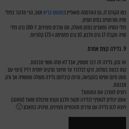
כמו הקודם לו, גם האדממה מאופיין כ
נשנוש בריא
וטוב, הרי מדובר בפולי
סויה מורתחים במים חמים.
פולי הסויה נחשבים כמזון מעולה, עם ערכים מצוינים, ל-100 גרם פולי
סויה תקבלו 17 גרם חלבון, 10 גרם פחמימה ו-173 קלוריות.
9. גלידה קצת אחרת
אז נכון, גלידה זה דבר משמין, אבל לא שזה עשוי מבננות.
קחו בננות בשלות, זרקו לבלנדר עד שיוצר מרקים יחסית דליל (רצוי עם
מעט מים) ושימו בהקפאה, והינה קיבלתם גלידה מעולה שעשויה אך ורק
מבננות.
רוצים לשדרג את התענוג?
אתם יכולים להוסיף לגלידה סקופ חלבון וקצת שיבולת שועל (טחונה)
ויוצא לכם גלידה עם ערכים תזונתיים מצוינים, שיהיה בתאבון 🙂