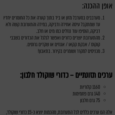
אופן ההכנה:
מערבבים במערבל מזון או ביד בתוך קערה את כל החומרים יחדיו
עד שמתקבל עיסה אחידה ודביקה, במידה והתערובת קשה ולא
דביקה, הוסיפו עוד נוזלים כמו מים או חלב.
מהתערובת יוצרים כדורים ואפשר לגלגל את הכדורים בשבבי
קוקוס / אבקת קקאו / אגוזים או שקדים גרוסים.
מכניסים למקרר ושומרים בקירור. בתאבון!
ערכים תזונתיים – כדורי שוקולד חלבון:
1160 קלוריות
140 גרם פחמימות
75 גרם חלבון
אלה הם ערכים כללים לכל התערובת, מהכמות יוצא כ-15 כדורי שוקולד,