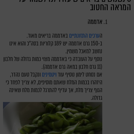
המראה החטוב
אדממה
ה
ערכים התזונתיים
באדממה בריאים מאוד.
ב-150 גרם אדממה יש 189 קלוריות בסה"כ והוא אינו
נחשב למאכל משמין.
נוסף על העובדה כי באדממה מצוי כמות גדולה של חלבון
(11 גרם חלבון במאה גרם אדממה).
אם נסחט לימון נוסיף עוד
ויטמינים
ונקבל טעם נהדר,
היזהרו בכמות המלח שאתם מוסיפים, לא צריך לפחד כי
הגוף צריך מלח, אך עדיף להתרגל לכמות מלח שאינה
גדולה.