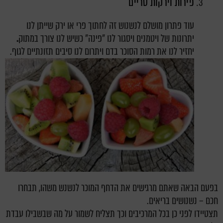
פירות וירקות טריים
עוד פתרון מושלם לנשנוש זה לחתוך פרי או ירק שייתן לנו
יתרונות של ויטמנים ויסגור לנו "פינה" כשיש לנו צורך במתוק
.
יחזיר לנו את רמות הסוכר בדם ויתרום לנו סיבים תזונתיים לגוף.
בפעם הבאה שאתם מרגישים את הדחף המוכר לנשנש משהו, תבחרו
חכם – נשנושים בריאים.
תצטיידו לפני כן בכל המרכיבים וכך תצליח לשמור על מה שבשבילו עבדת