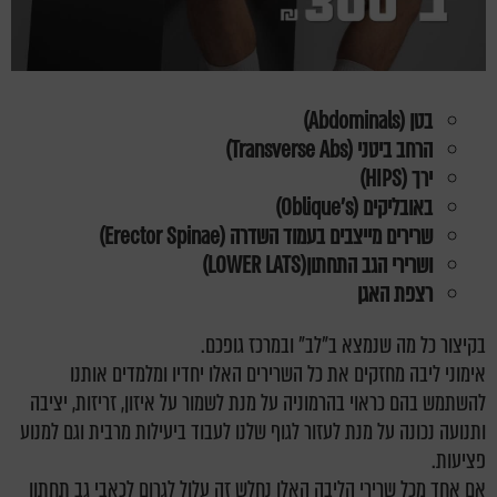
בטן (
Abdominals
)
הרחב ביטני (
Transverse Abs
)
ירך (
HIPS
)
באובליקים (
Oblique's
)
שרירים מייצבים בעמוד השדרה (
Erector Spinae
)
ושרירי הגב התחתון(
LOWER LATS
)
רצפת האגן
בקיצור כל מה שנמצא ב"לב" ובמרכז גופכם.
אימוני ליבה מחזקים את כל השרירים האלו יחדיו ומלמדים אותנו
להשתמש בהם כראוי בהרמוניה על מנת לשמור על איזון, זריזות, יציבה
ותנועה נכונה על מנת לעזור לגוף שלנו לעבוד ביעילות מרבית וגם למנוע
פציעות.
אם אחד מכל שרירי הליבה האלו נחלש זה עלול לגרום לכאבי גב תחתון