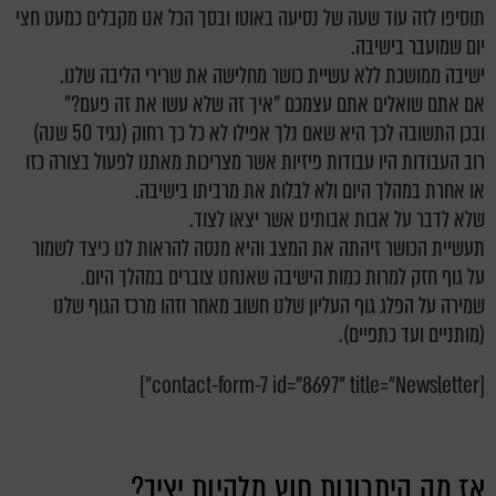
תוסיפו לזה עוד שעה של נסיעה באוטו ובסך הכל אנו מקבלים כמעט חצי
יום שמועבר בישיבה.
ישיבה ממושכת ללא עשיית כושר מחלישה את שרירי הליבה שלנו.
אם אתם שואלים אתם עצמכם "איך זה שלא עשו את זה פעם?"
ובכן התשובה לכך היא שאם נלך אפילו לא כל כך רחוק (נגיד 50 שנה)
רוב העבודות היו עבודות פיזיות אשר מצריכות מאתנו לפעול בצורה כזו
או אחרת במהלך היום ולא לבלות את מרביתו בישיבה.
שלא לדבר על אבות אבותינו אשר יצאו לצוד.
תעשיית הכושר זיהתה את המצב והיא מנסה להראות לנו כיצד לשמור
על גוף חזק למרות כמות הישיבה שאנחנו צוברים במהלך היום.
שמירה על הפלג גוף העליון שלנו חשוב מאחר וזהו מרכז הגוף שלנו
(מותניים ועד כתפיים).
[contact-form-7 id="8697" title="Newsletter"]
אז מה היתרונות חוץ מלהיות יציב?