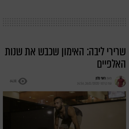
שרירי ליבה: האימון שכבש את שנות
האלפיים
מאת
רועי גלזן
64.3k
עודכן לפני
26/11/2020, 14:56