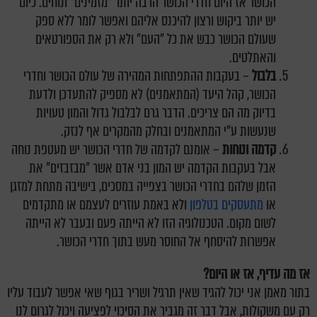
הכושר אז היום חדרי הכושר הרבה יותר "מזמינים" ונוחים. כיום
יש יותר ביקוש ורצון להיכנס אליהם ואפשר לומר ללא ספק
שעולם הכושר כבש את כל "העם" ולא רק את הספורטאים
והאתלטים.
בלבול
– בעקבות ההתפתחות המהירה של עולם הכושר וחדרי
הכושר, קהל היעד (המתאמנים) לא מספיק להתעדכן ולדעת
בדיוק מה הם צריכים. הדבר גרם לבלבול גדול והמון טעויות
שנעשות ע"י המתאמנים ובחלק מהמקרים אף לנזק.
קדמה ונוחות
– אומנם לקדמה של חדרי הכושר יש מעטפת נוחה
אבל בעקבות הקדמה יש המון בני אדם אשר "מבזבזים" את
הזמן שלהם בחדרי הכושר בצפייה במסכים, בישיבה מתחת למזגן
או
מתעסקים בטלפון
ולא באמת עוזרים לעצמם או מתקדמים
לשום מקום. הטכנולוגיה הזו לא הייתה פעם ובעבר לא הייתה
אפשרות להיסחף אל החוסר מעש בתוך חדרי הכושר.
אז מה עדיף, אז או היום?
בתור מאמן אני יכול להגיד שאין תרגיל ושריר בגוף שאי אפשר לעבוד עליו
רק עם משקולות, אבל דבר זה מגביר את הסיכוי לפציעה ויכול לגרום לנו