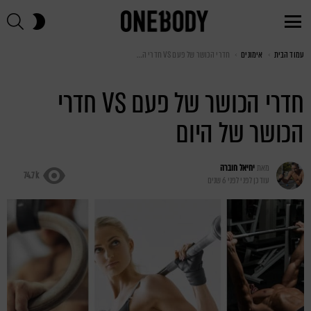
חי
SWITCH
SKIN
Menu
עמוד הבית
You are here:
אימונים
חדרי הכושר של פעם VS חדרי הכושר של היום
חדרי הכושר של פעם VS חדרי
הכושר של היום
מאת
יחיאל חוברה
74.7k
עודכן לפני
לפני 6 שנים