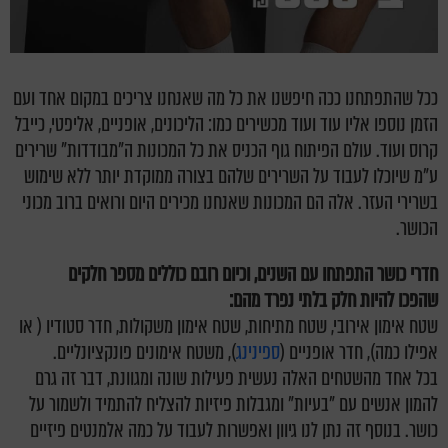
ככל שהתפתחנו ככה חיפשנו את כל מה שאנחנו צריכים במקום אחד ועם
הזמן נוספו אליו עוד ועוד מכשירים כמו: הליכונים, אופניים, אליפטי, כייבל
קרוס ועוד. עולם הפיתוח גוף הכניס את כל המכונות ה"מבודדות" שרירים
ע"מ שיוכלו לעבוד על השרירים שלהם בצורה ממוקדת יותר ללא שימוש
בשרירי העזר. אלה הם המכונות שאנחנו מכירים היום ורואים ברוב מכוני
הכושר.
חדרי כושר התפתחו עם השנים, וכיום רובם כוללים מספר חלקים
שהפכו
להיות חלק בלתי נפרד מהם:
שטח אימון אירובי, שטח מתיחות, שטח אימון משקולות, חדר סטודיו ( או
אפילו כמה), חדר אופניים (
ספינינג
), משטח אימונים פונקציונליים.
בכל אחד מהשטחים האלה נעשית פעילות שונה ומגוונת, דבר זה גרם
להמון אנשים עם "בעיות" ומגבלות פיזיות להצליח להתמיד ולשמור על
כושר. בנוסף זה נתן לנו גיוון ואפשרות לעבוד על כמה אלמנטים פיזיים