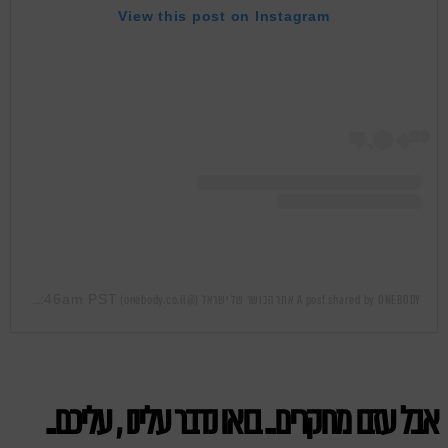
View this post on Instagram
Feb 14, 2019 at 12:46am PST
A post shared by ONEBODY אתר הכושר של ישראל (@onebody.co.il)
on
אבל עזבו מחקרים.. בואו נדבר עלינו , עליכם..