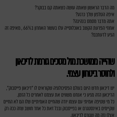
מה הדבר הראשון שאתה עושה כשאתה קם בבוקר?
איפה הטלפון שלך כרגע?
אתה מדבר מסמס בנהיגה?
אחוזי הפרעת הקשב באוכלוסייה עלו בעשור האחרון ב66% , מאיפה זה
הגיע לדעתכם?
שהייה ממושכת מול מסכים גורמת לדיכאון
ולחוסר ביטחון עצמי.
יש דיכאון חדש היום בעולם הפסיכולוגיה שקוראים לו "דיכאון פייסבוק",
הדיכאון הזה מגיע כי אנחנו משווים את עצמנו לאחרים כל הזמן.
כל מי שטיפה אמיתי עם עצמו יודה שהחיים האמיתיים שלו הם לא החיים
שקיימים באינסטגרם או בפייסבוק ובכל זאת כל אחד חושב שזה ככה רק
אצלו וזה מה שגורם לדיכאון.