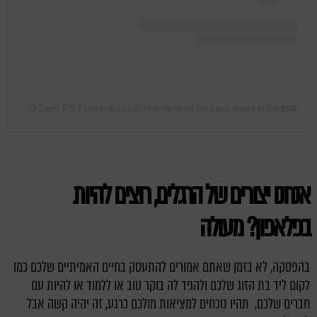
Mar 1, 2019 at 3:33am PST
A post shared by ONEBODY אתר הכושר של ישראל (@onebody.co.il)
on
אנחנו יצורים של הרגלים, רוצים להיות
בפלאפון?
מעולה
בהפסקה, לא בזמן שאתם אמורים להתעסק בחיים האמיתיים שלכם כמו
לקום ליד בת הזוג שלכם ולהגיד לה בוקר טוב או ללמוד או להיות עם
חברים שלכם, תהיו נוכחים למציאות מולכם כרגע, זה יהיה קשה אבל