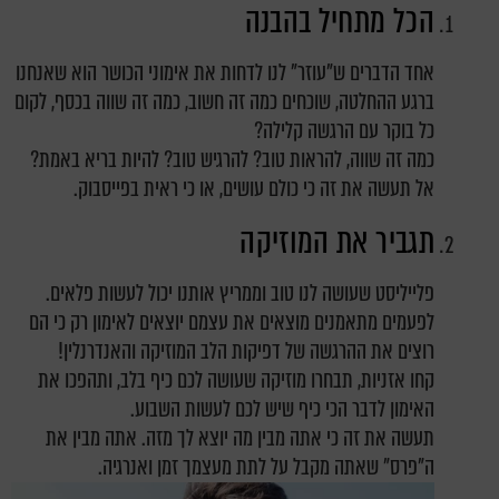
הכל מתחיל בהבנה
אחד הדברים ש"עוזר" לנו לדחות את אימוני הכושר הוא שאנחנו
ברגע ההחלטה, שוכחים כמה זה חשוב, כמה זה שווה בכסף, לקום
כל בוקר עם הרגשה קלילה?
כמה זה שווה,
להראות טוב
?
להרגיש טוב
?
להיות בריא באמת
?
אל תעשה את זה כי כולם עושים, או כי ראית בפייסבוק.
תגביר את המוזיקה
פלייליסט שעושה לנו טוב וממריץ אותנו יכול לעשות פלאים.
לפעמים מתאמנים מוצאים את עצמם יוצאים לאימון רק כי הם
רוצים את ההרגשה של דפיקות הלב המוזיקה
והאנדרנלין
!
קחו אזניות, תבחרו מוזיקה שעושה לכם כיף בלב, ותהפכו את
האימון לדבר הכי כיף שיש לכם לעשות השבוע.
תעשה את זה כי אתה מבין מה יוצא לך מזה. אתה מבין את
ה"פרס" שאתה מקבל על לתת מעצמך זמן ואנרגיה.