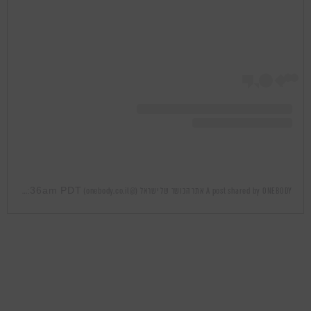
Mar 10, 2019 at 3:36am PDT
A post shared by ONEBODY אתר הכושר של ישראל (@onebody.co.il)
on