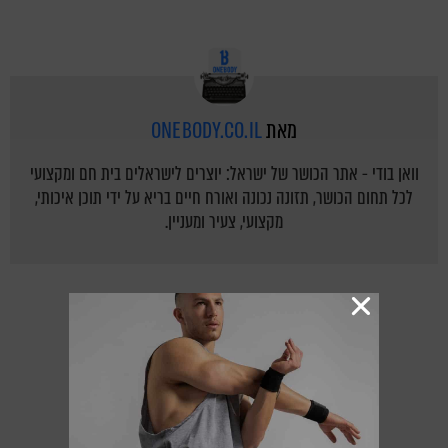
מאת
ONEBODY.CO.IL
וואן בודי - אתר הכושר של ישראל: יוצרים לישראלים בית חם ומקצועי
לכל תחום הכושר, תזונה נכונה ואורח חיים בריא על ידי תוכן איכותי,
מקצועי, צעיר ומעניין.