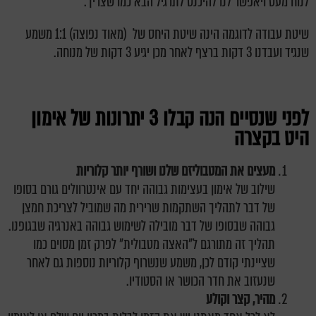
לנוח מעט ויאפשר לנו להיכנס לתרגיל הבא כמו שצריך.
שיטת עבודה לדוגמה הינה שיטת היחס של (מאוד נפוצה) 1:1 משמע
שנגיד ועבדנו 3 דקות ברצף לאחר מכן יגיע 3 דקות של מנוחה.
לפני שנסיים הנה קבלו 3 יתרונות של אימון
היט בקצרה
מעצים את המטבוליזם שלנו ושורף יותר קלוריות
שילוב של אימון בעצימות גבוהה יחד עם אינטרוולים גורם בסופו
של דבר לתהליך השתקמות שרירית מה שמוביל לצריכת חמצן
גבוהה שבסופו של דבר מובילה לשימוש גבוהה באנרגיה שבגופנו.
תהליך זה מתורגם ל"האצה מטבולית" לפרק זמן מסוים כמו
שציינתי קודם לכן, משמע שנשרוף קלוריות נוספות גם לאחר
שנעזוב את חדר הכושר או הסטודיו.
מהיר, קצר וקולע