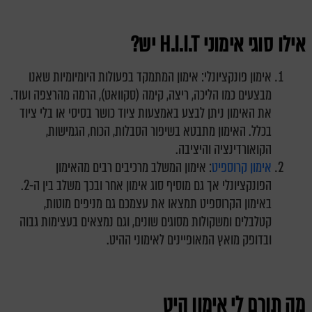
אילו סוגי אימוני H.I.I.T יש?
אימון פונקציונלי: אימון המתמקד בפעולות היומיומיות שאנו
מבצעים כמו הליכה, ריצה, קימה (סקוואט), הרמה מהרצפה ועוד.
את האימון ניתן לבצע באמצעות ציוד כושר בסיסי או בלי ציוד
בכלל. האימון מתבטא בשיפור הסבלות, הכוח, הגמישות,
הקואורדינציה והיציבה.
אימון קרוספיט
: אימון המשלב מרכיבים רבים מהאימון
הפונקציונלי אך גם מוסיף סוג אימון אחר ובכך משלב בין ה-2.
באימון הקרוספיט תמצאו את עצמכם גם מניפים מוטות,
קטלבלים ומשקולות מסוגים שונים, וגם נמצאים בעצימות גבוה
ובדופק מואץ המאופיינים לאימוני ההיט.
מה תורם לי אימון היט