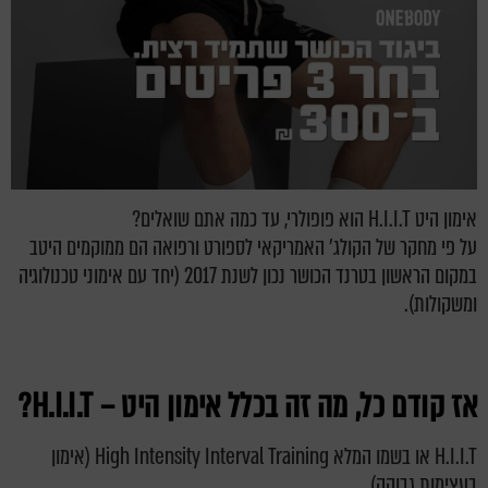
אימון היט H.I.I.T הוא פופולרי, עד כמה אתם שואלים?
על פי מחקר של הקולג' האמריקאי לספורט ורפואה הם ממוקמים היטב
במקום הראשון בטרנד הכושר נכון לשנת 2017 (יחד עם אימוני טכנולוגיה
ומשקולות).
אז קודם כל, מה זה בכלל אימון היט – H.I.I.T
?
H.I.I.T או בשמו המלא High Intensity Interval Training (אימון
בעצימות גבוהה).