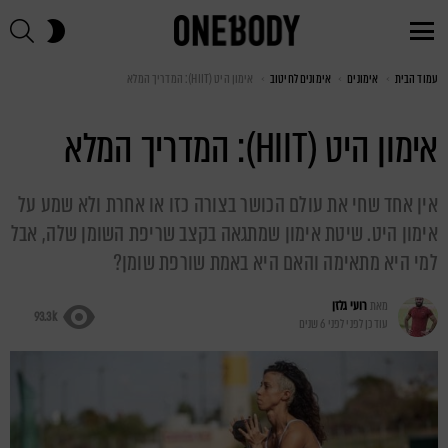
חי
SWITCH
SKIN
Menu
עמוד הבית
You are here:
אימונים
אימונים לחיטוב
אימון היט (HIIT): המדריך המלא
אימון היט (HIIT): המדריך המלא
אין אחד שחי את עולם הכושר בצורה כזו או אחרת ולא שמע על
אימון היט. שיטת אימון שמתגאה בקצב שריפת השומן שלה, אבל
למי היא מתאימה והאם היא באמת שורפת שומן?
מאת
רועי גלזן
93.3k
עודכן לפני
לפני 6 שנים