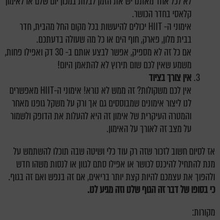
לא לכל אחד מאתנו יש את הזמן לבלות במכון יום שלם או לאימון
קלאסי בחדר הכושר.
אימוני ה- HIIT יכולים להיעשות בכל מקום החל מהבית, חדר
בבית מלון, פארק, חוף הים או כל מה שעולה בדעתכם.
אם כל זה לא מספיק, אפשר לבצע אותם ב- 30 דק ואפילו פחות,
משמע שאין לכם שום תירוץ לא להתאמן היום!
אין צורך בציוד
אין לכם משקולות? זה ממש לא נורא! אימוני ה-HIIT מאפשרים
לנו ליצור אימונים שמבוססים גם אך ורק על משקל גופנו מאחר
והמטרה העיקרית של אימון זה היא להעלות את הדופק ולשמור
על מצב זה לאורך על האימון.
אז לסיום חשוב לזכור שזה רק עוד כלי ושיטה שבה תוכלו להשתמש על
מנת להתחיל להיכנס לכושר או אפילו סתם לגוון או לנסות משהו חדש
ולהפוך את עצמכם להיות קצת יותר בריאים, אם זה בנפש ואם זה בגוף.
כי בסופו של דבר זה הגוף שלנו וזה מגיע לנו.
מקורות: