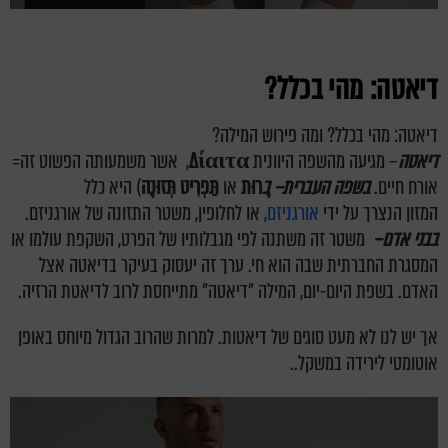
דיאטה: מהי בכלל?
דיאטה: מהי בכלל? ומה פירוש המילה?
דיאטה
–
מגיעה מהשפה היוונית
Δίαιτα
, אשר משמעותה הפשוט זה=
אורח חיים.
בשפה ה
עברית
–
ב
ָּרוּת
או
תַּפְרִיט תְּזוּנָה
) היא כלל
ה
מזון
הנצרך על ידי
אורגניזם
, או לחלופין, משטר ה
תזונה
של אורגניזם.
ב
בני אדם
–
משטר זה משתנה לפי מגבלותיו של הפרט,
השקפת עולמו
או
המסגרת ה
חברתית
שבה הוא חי. ערך זה יעסוק בעיקר בדיאטה אצל
האדם. בשפת היום-יום, המילה "דיאטה" מתייחסת לרוב ל
דיאטת הרזיה
.
אך יש לנו לא מעט סוגים של דיאטות. למרות שהרוב הגדול מיוחס באופן
אוטומטי לירידה במשקל..