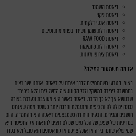
דיאטת השמנה
דיאטת ניקוי
דיאטה אנטי דלקתית
דיאטה דלת שומן עשירה בפחמימות וסיבים
דיאטת RAW FOOD
דיאטה דלת פחמימות
דיאטת צירופי מזונות
אז מה משמעות המילה?
באופן הטבעי כשמתחילים לדבר איתנו על דיאטה אנחנו ישר רצים
במחשבה לירידה במשקל ולכל הקונוטציה ה"שלילית והלא כיפית"
שבנושא אך לא כך הדבר. דיאטה כאשר היא מעוצבת ונערכת בצורה
נכונה יכולה להיות כיפית ומתגמלת והרבה יותר פשוטה ממה שאנחנו
חושבים ומכירים. הבעיה היחידה כשמבצעים דיאטה היא ההתמדה. היום
במדיניות של שפע, של הכל נגיש שכולם רוצים להראות אז התפיסה היא
שמי שלא שותה בירה או אוכל צ'יפס או קוראסונים הוא סובל ולא בסדר