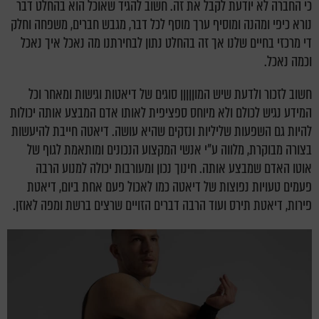
כי החברה לא יודעת לקבל את זה. חשוב להגיד שאוכל הוא בהחלט דבר
נורא כיפי ומהנה ומוסיף ערך מוסף לכל דבר, מגבש חברים, משפחה וחלק
די מרכזי בחיים שלנו אך זה בהחלט נתון לבחירתנו מה נאכל איך נאכל
וכמה נאכל.
חשוב לזכור ולדעת שיש המוןןןןן סוגים של דיאטות וגישות ומאחר וכל
המידע נגיש לכולם ולא מיוחס ספציפית לאותו אדם המבצע אותה יכולות
להיות גם השפעות שליליות ונזקים שהיא עושה. דיאטה חייבת להיעשות
בצורה מבוקרת, מלווה ע"י אנשי המקצוע הנכונים ומותאמת לגוף של
אוטו האדם שמבצע אותה. חינוך נכון ומעורבות יכולה למנוע הרבה
פעמים טעויות נפוצות של דיאטה כמו לאכול פעם אחת ביום, דיאטת
פירות, דיאטת תירס ועוד הרבה דברים הזויים שרצים ברשת ומפה לאוזן.