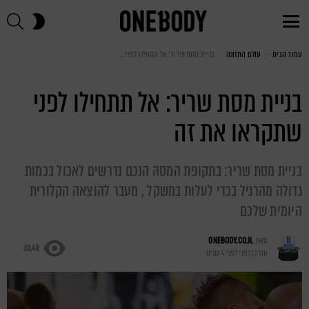
חי
SWITCH
SKIN
Menu
עמוד הבית
You are here:
עולם התזונה
בניית מסת שריר: אל תתחילו לפני שתקראו את זה
בניית מסת שריר: אל תתחילו לפני
שתקראו את זה
בניית מסת שריר: בתקופת המסה הנכם נדרשים לאכול בכמות
גדולה מהרגיל בכדי לעלות במשקל , מעבר להוצאה הקלורית
היומית שלכם
מאת
ONEBODY.CO.IL
63.4k
עודכן לפני
לפני 4 שנים