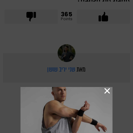
365
Points
מאת
שני יריב שושן