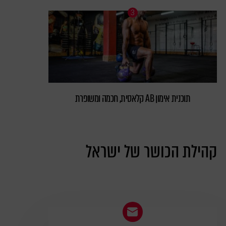
תוכנית אימון AB קלאסית, חכמה ומשופרת
קהילת הכושר של ישראל