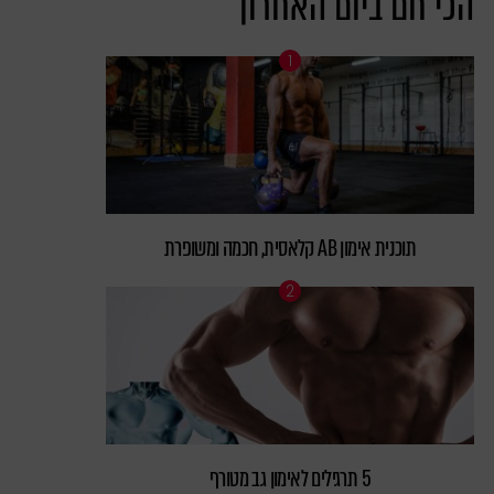
הכי חם ביום האחרון
תוכנית אימון AB קלאסית, חכמה ומשופרת
5 תרגילים לאימון גב מטורף