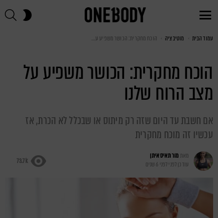
חי
SWITCH
SKIN
Menu
עמוד הבית
You are here:
מוטיבציה
הוכח מחקרית: הכושר משפיע על מצב הרוח שלנו
הוכח מחקרית: הכושר משפיע על
מצב הרוח שלנו
אם חשבת עד היום שזה רק מיתוס או שבכלל לא הכרת, אז
עכשיו זה מוכח מחקרית
מאת
מור תאיס איתן
73.7k
עודכן לפני
לפני 6 שנים