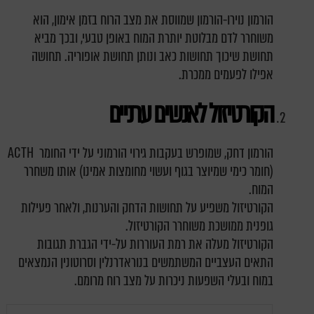
הורמון נוירו-הורמון שמווסת את מצב הרוח בזמן אימון, הוא
משוחרר לדם מבלוטת יותרת המוח באופן טבעי, ובכך מביא
תחושת שיכוך תחושות כאב ונותן תחושת אופוריה. תחושה
אפילו לפעמים ממכרת.
הקורטיזול לאנשים
ערניים
הורמון דחק, שמופרש בעקבות גירוי הורמוני על ידי החומר ACTH
(חומר כימי שמיוצר בגוף ועשוי מחומצות אמינו) אותו משחרר
המוח.
הקורטיזול משפיע על תחושות הדחק והערנות, ולאחר פעילות
גופנית ממושכת משוחרר הקורטיזול.
הקורטיזול מעלה את רמת העוררות על-ידי הגברת תגובות
התאים העצביים המשתמשים בנוראדרנלין וסרוטונין הנמצאים
במוח ובעלי השפעות ניכרות על מצב רוח מרומם.