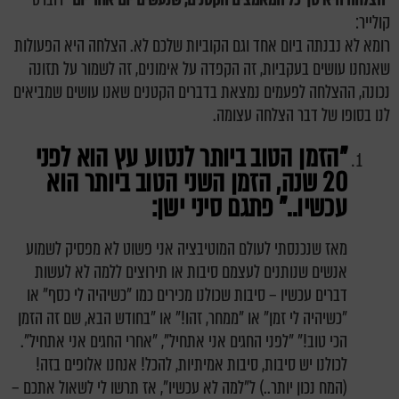
קולייר:
רומא לא נבנתה ביום אחד וגם הקוביות שלכם לא. הצלחה היא הפעולות
שאנחנו עושים בעקביות, זה הקפדה על אימונים, זה לשמור על תזונה
נכונה, ההצלחה לפעמים נמצאת בדברים הקטנים שאנו עושים שמביאים
לנו בסופו של דבר הצלחה עצומה.
"הזמן הטוב ביותר לנטוע עץ הוא לפני
20 שנה, הזמן השני הטוב ביותר הוא
עכשיו.."
פתגם סיני ישן:
מאז שנכנסתי לעולם המוטיבציה אני פשוט לא מפסיק לשמוע
אנשים שנותנים לעצמם סיבות או תירוצים ללמה לא לעשות
דברים עכשיו – סיבות שכולנו מכירים כמו "כשיהיה לי כסף" או
"כשיהיה לי זמן" או "ממחר, זהו!" או "בחודש הבא, שם זה הזמן
הכי טוב!" "לפני החגים אני אתחיל", "אחרי החגים אני אתחיל".
לכולנו יש סיבות, סיבות אמיתיות, להכל! אנחנו אלופים בזה!
(המח נכון יותר..) ל"למה לא עכשיו", אז תרשו לי לשאול אתכם –