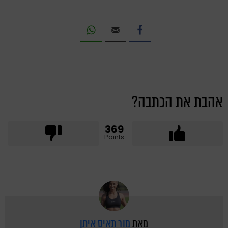
אהבת את הכתבה?
369
Points
מאת
מור תאיס איתן