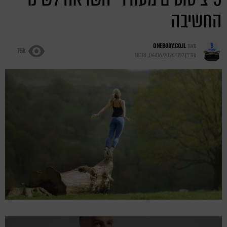
החשיבה
מאת
ONEBODY.CO.IL
75k
עודכן לפני
04/06/2026, 18:18