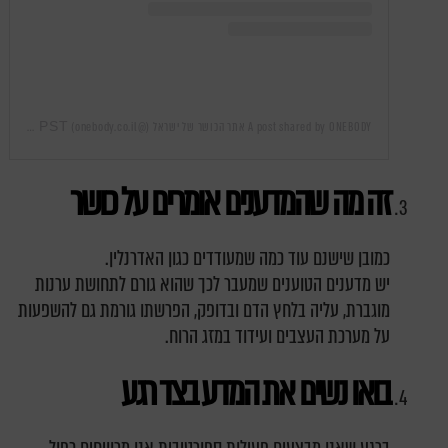
Dec 6, 2018 at 10:32pm PST
A post shared by ONEBODY אתר הכושר של ישראל (@onebody.co.il)
on
זה מה שהמדענים אומרים על כושר
כמובן שישנם עוד כמה שמעודדים כגון האדרנלין.
יש מדענים הטוענים שמעבר לכך שהוא גורם לתחושת ערנות
מוגברת, עליה בלחץ הדם ובדופק, הפרשתו גורמת גם להשפעות
על מערכת העצבים ועידוד במזג הרוח.
בואו נשים את המדע בצד רגע