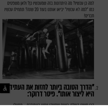
למה כן עכשיו? מה היתרונות בזה שמעכשיו כן? ולאן משפטים
כמו "למה לא עכשיו" יביאו אותנו בעוד 20 שנה? תתחילו עכשיו
חברים!
"הדרך הטובה ביותר לחזות את העתיד
היא ליצור אותו
".
פיטר דרוקר:
הכי פשוט בעולם, רוצים שמשהו יופיע בעתידכם – תפעלו