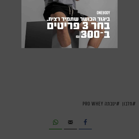
חלבון
יטבתה PRO WHEY