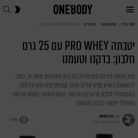
חי
SWITCH
SKIN
Menu
עמוד הבית
You are here:
עולם התזונה
הצרכנייה
יטבתה PRO WHEY עם 25 גרם חלבון: בדקנו וטעמנו
יטבתה PRO WHEY עם 25 גרם
חלבון: בדקנו וטעמנו
שוב אנחנו בפינת הצרכנייה בודקים וטועמים מוצרים, כעת,
לראשונה בארץ מגיע אלינו מוצר מבוסס מים ולא על חלב.
ההבטחה? חלבון מי גבינה איכותי, האם המוצר באמת איכותי
וטעים? יצאנו לבדוק ולטעום
מאת
ניב ציטיאט
47.9k
עודכן לפני
לפני 4 שנים