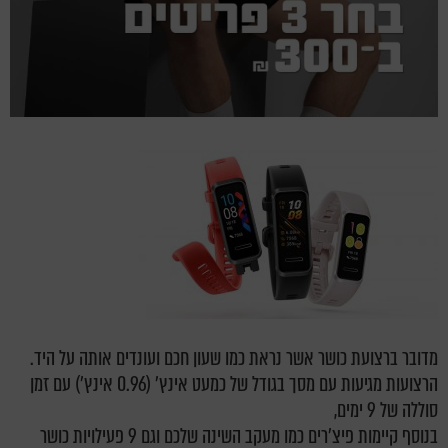
מדובר ברצועת כושר אשר נראת כמו שעון חכם ועונדים אותה על היד.
הרצועות מגיעות עם מסך בגודל של כמעט אינץ' (0.96 אינץ') עם זמן
סוללה של 9 ימים,
בנוסף קיימות פיצ'רים כמו מעקב השינה שלכם וגם 9 פעילויות כושר