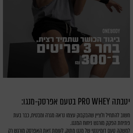
יטבתה PRO WHEY בטעם אפרסק-מנגו:
חשוב להתחיל ולציין שהבקבוק עצמו נראה מגרה ומבטיח, כבר בעת
פתיחת הפקק מורגש ניחוח המנגו.
למשקה טעם דומיננטי של מנגו מתוק, לעומת זאת האפרסק מורגש רק