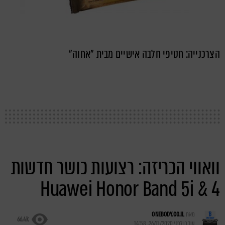
הצרכנייה: חטיפי חלבה אישיים מבית "אחוה"
וואווי הכריזה: רצועות כושר חדשות
Huawei Honor Band 5i & 4
מאת
ONEBODY.CO.IL
66.4k
עודכן לפני
26/11/2020, 14:58