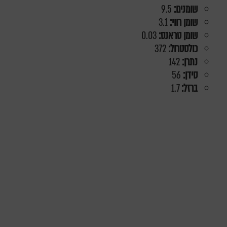
שומנים:
9.5
שומן רווי:
3.1
שומן טראנס:
0.03
כולסטרול:
372
נתרן:
142
סידן:
56
ברזל:
1.7