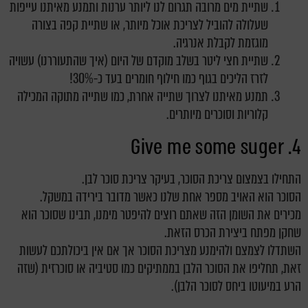
שתיית מים מרובה תגרום לנו ליותר ערנות ותמנע מאיתנו עייפות
שעלולה להוביל לצריכת אוכל מיותר, או שתיית קפה בצורה
מוגזמת לקבלת אנרגיה.
שתיית חצי ליטר בשלב מוקדם של היום (איך שהתעוררנו) עשויה
לזרז הליכים בגוף כמו חילוף חומרים בעד כ-30%!
תמנע מאיתנו לצרוך שתייה אחרת, כמו שתייה מתוקה המכילה
קלוריות וסוכרים מיותרים.
4. Give me some suger
התחילו בצמצום צריכת הסוכר, בעיקר צריכת סוכר לבן.
הסוכר הוא האויב מספר אחת
שלנו כאשר מדובר בירידה במשקל.
מכירים את השומן הזה שאתם רוצים להיפטר מימנו, תבינו שסוכר הוא
שחקן מפתח ביצירת הכרס הזאת.
השתדלו לצמצם ולהימנע מצריכת הסוכר אך אם אין ביכולתכם לעשות
זאת, תחליפו את הסוכר הלבן בממתיקים כמו סטיביה או סוכרזית (שזה
הרע במיעוטו ביחס לסוכר הלבן).