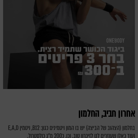
אחרון חביב, החלמון
בחלמון (הצהוב של הביצה) יש בו המון ויטמינים כגון: B12, ויטמין E,A,D
ועוד כאלו שעוזרים לנו לזיכרון טוב. וכן, כ200 מ"ג כולסטרול.