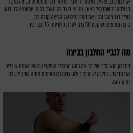
אז נכון שבביצה יש כולסטרול, אבל יש עוד דברים נוספים בביצה מלבד
הכולסטרול שמבהיל באופן נחרץ! ביצה זה מאכל בסיסי יומיומי שלנו בואו
נוריד רגל מהגז ונבין את המרכיבים של הביצה קודם כל:
ביצה ממוצעת שוקלת 50 גרם לערך, קלוריות- 75, כבר כיף.
מה לגביי החלבון בביצה
החלבון הוא הלבן של הביצה והוא המרכיב העיקרי שלשמו אנחנו אוכלים
את הביצה. בחלבון יש ערך ביולוגי גבוה ובו חומצות אמינו שהגוף שלנו
זקוק להם.