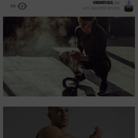
מאת
ONEBODY.CO.IL
86k
עודכן לפני
26/11/2020, 14:57