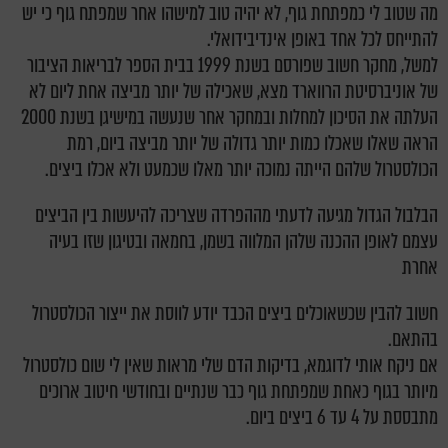
מה שטוב לי כמפתחת גוף, לא יהיה טוב למישהו אחר שמפתח גוף כי יש
להתייחס לכל אחד באופן אינדיבידואלי.
למשל, מחקר חשוב שפורסם בשנת 1999 בבית הספר לבריאות הציבור
של אוניברסיטת הרווארד מצא, שאכילה של יותר מביצה אחת ליום לא
העלתה את הסיכון למחלות ובמחקר אחר שנעשה במישיגן בשנת 2000
הראה שאלו שאכלו כמות יותר גדולה של יותר מביצה ביום, רמת
הכולסטרול שלהם הייתה נמוכה יותר מאלו שכמעט ולא אכלו ביצים.
הבלבול הגדול מגיעה לדעתי מההפרדה שצריכה להיעשות בין הביצים
עצמם לאופן ההכנה שלהן המלווה בשמן, בחמאה ובטיגון שזו בעיה
אחרת
חשוב להבין שכשאוכלים ביצים הכבד יודע לווסת את ייצור הכולסטרול
בהתאם.
אם ניקח אותי לדוגמא, בדיקות הדם שלי מראות שאין לי שום כולסטרול
מיותר בגוף כאחת שמפתחת גוף כבר שנתיים ובחודשי חיטוב ארוכים
מתבססת על 4 עד 6 ביצים ביום.