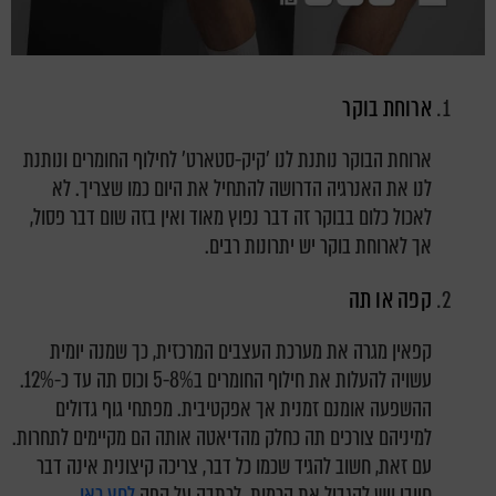
ארוחת בוקר
ארוחת הבוקר נותנת לנו 'קיק-סטארט' לחילוף החומרים ונותנת
לנו את האנרגיה הדרושה להתחיל את היום כמו שצריך. לא
לאכול כלום בבוקר זה דבר נפוץ מאוד ואין בזה שום דבר פסול,
אך לארוחת בוקר יש יתרונות רבים.
קפה או תה
קפאין מגרה את מערכת העצבים המרכזית, כך שמנה יומית
עשויה להעלות את חילוף החומרים ב5-8% וכוס תה עד כ-12%.
ההשפעה אומנם זמנית אך אפקטיבית. מפתחי גוף גדולים
למיניהם צורכים תה כחלק מהדיאטה אותה הם מקיימים לתחרות.
עם זאת, חשוב להגיד שכמו כל דבר, צריכה קיצונית אינה דבר
חיובי ויש להגביל את הכמות. לכתבה על קפה
לחץ כאן
.