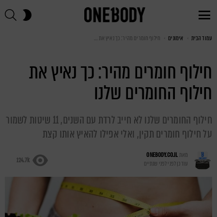
חי
SWITCH
SKIN
Menu
עמוד הבית
You are here:
אימונים
חילוף חומרים מהיר: כך נאיץ את חילוף החומרים שלנו
חילוף חומרים מהיר: כך נאיץ את
חילוף החומרים שלנו
חילוף החומרים שלנו לא חייב לרדת עם השנים, 11 שיטות לשמור
על חילוף חומרים תקין, ואלי אפילו להאיץ אותו קצת
מאת
ONEBODY.CO.IL
124.7k
עודכן לפני
לפני שנתיים