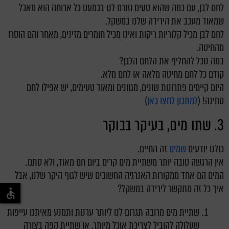
לחם לבן, עם כמה שהוא טעים וזורם לנו בכמעט כל ארוחה הוא מאכל
שמאוד מעכב את הירידה שלנו במשקל.
לחם לבן מכיל קלוריות ריקות ואינו מכיל חומרים מזינים, מאחר והם הוסרו
מהחיטה.
במה נוכל להחליף את הלחם הלבן
?
קודם כל לחם מחיטה מלאה או לחם מלא.
היום קיימים פתרונות שונים, מגוונים ומאוד טעימים, יש אפילו לחם
טחינה! (
למתכון לחצו כאן
)
3. שתו מים, בעיקר בבוקר
כולנו יודעים
שמים
זה החיים.
אין הרגשה טובה יותר משתיית מים קרים ביום חם מאוד, ולא סתם.
המים הם אחד ממקורות האנרגיה החשובים שיש לגוף היקר שלנו,
אבל
איך כל זה מתקשר לירידה במשקל?
שתיית מים מרובה תגרום לנו ליותר ערנות ותמנע מאיתנו עייפות
שעלולה להוביל לצריכת אוכל מיותר, או שתיית קפה בצורה