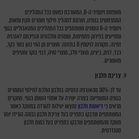
משפחת ויטמיני ה-B, המעורבת כמעט בכל התהליכים
המתרחשים בגופנו, תורמת לתהליך חילוף חומרים תקין ומאוזן.
ויטמיני ה-B השונים משתתפים בכל התהליכים המטאבוליים בגוף
ומסייעים בפירוק פחמימות, שומנים וחלבונים והפיכתם לאנרגיה
זמינה. מקורות לויטמין B בתזונה: מוצרים מן החי כגון בשר בקר,
כבד, דגים, ביצים, מוצרי חלב, מוצרי סויה, דגני בוקר וחטיפים
מועשרים.
צריכת חלבון
עד לכ-30% מהאנרגיה הזמינה בחלבון הולכת לחילוף החומרים
בגופנו המשפיעה בצורה ישירה על אחוזי השומן בגוף. מחקרים
מראים כי
דיאטות חלבון
נמצאו יעילות להורדה במשקל כאשר
המשתתפים שדבקו בתפריט בעל צריכת חלבון גבוהה הורידו יותר
משקל מהמשתתפים שדבקו בתפריט בעל כמות חלבון
סטנדרטית.