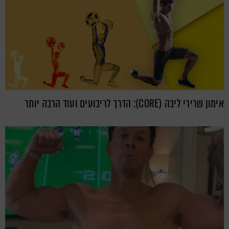
אימון שרירי ליבה (CORE): הדרך לריבועים ועוד הרבה יותר