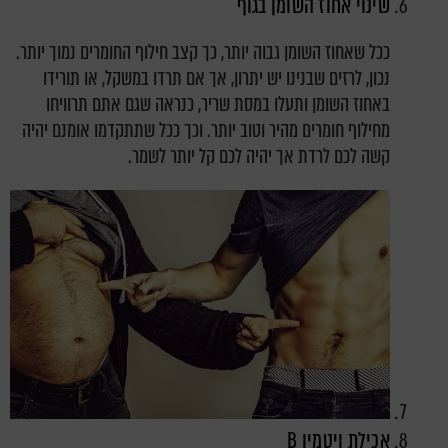
שינוי אחוז השומן בגוף
ככל שאחוז השומן גבוה יותר, כך קצב חילוף החומרים נמוך יותר.
נכון, לרזים שבנינו יש יתרון, אך אם תרדו במשקל, או תורידו
באחוז השומן ותעלו במסת שריר, כנראה שגם אתם תרוויחו
מחילוף חומרים מהיר וטוב יותר. וכך ככל שתתקדמו אומנם יהיה
קשה לכם לרדת אך יהיה לכם קל יותר לשמר.
אכילת ויטמין B