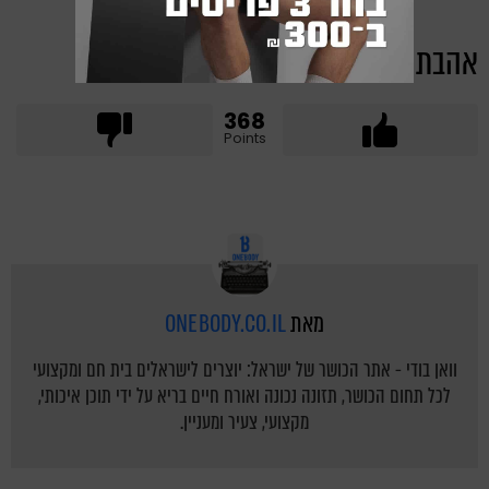
אהבת את הכתבה?
368
Points
מאת
ONEBODY.CO.IL
וואן בודי - אתר הכושר של ישראל: יוצרים לישראלים בית חם ומקצועי
לכל תחום הכושר, תזונה נכונה ואורח חיים בריא על ידי תוכן איכותי,
מקצועי, צעיר ומעניין.