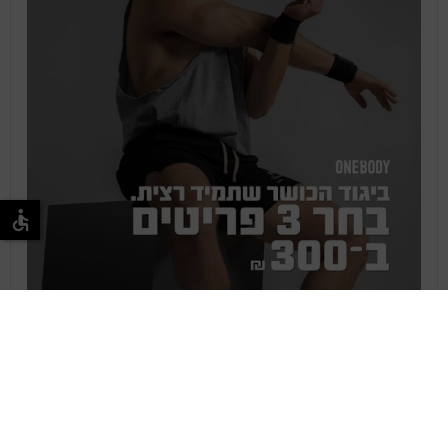
Mar 3, 2019 at 12:34am PST
A post shared by ONEBODY אתר הכושר של ישראל (@onebody.co.il)
on