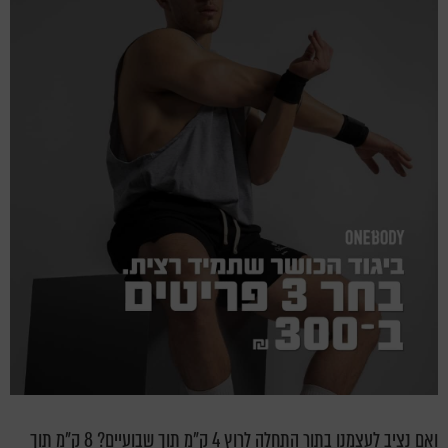
ואם נציב לעצמנו בתור התחלה לרוץ 4 ק"מ תוך שבועיים? 8 ק"מ תוך