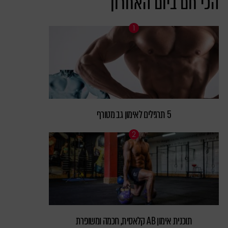
הכי חם ביום האחרון
5 תרגילים לאימון גב מטורף
תוכנית אימון AB קלאסית, חכמה ומשופרת