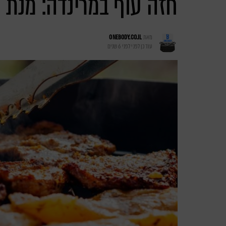
חזה עוף במרינדה: מנת 
מאת
ONEBODY.CO.IL
עודכן לפני
לפני 6 שנים