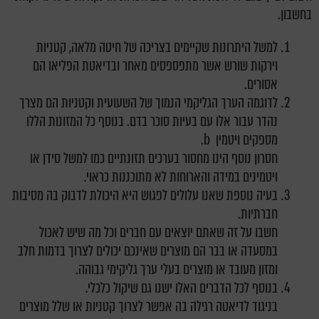
בחשבון.
למשל היתרונות שקיימים בצריכה של חיטה מלאה, קטניות
וירקות שורש אשר מתפספסים מאחר ובדיאטת הפליאו הם
אסורים.
לדוגמה הערך הגליקמי הנמוך של השעועית וקטניות הם מצרך
נהדר עבור אלו עם בעיות סוכר בדם. בנוסף כל המזונות הללו
מספקים ויטמין b.
חסרון נוסף הינו מחסור בערכים תזונתיים כמו למשל סידן או
ויטמינים במידה והארוחות לא מתוכננות כראוי.
בעיה נוספת שאנו עלולים לפגוש היא היכולת לדבוק בה מסיבות
חברתיות.
חשבו על זה שאתם יוצאים עם חברים וכל מה שיש לאכול
במסעדה או בבר הם מוצרים שאינכם יכולים לצרוך בדמות חלב
ומזון מעובד או מוצרים בעלי ערך גליקימי גבוהה.
בנוסף לכל הדברים האלו ישנו גם שיקול כלכלי.
בניגוד לדיאטה רגילה בה אפשר לצרוך קטניות או שלל מוצרים