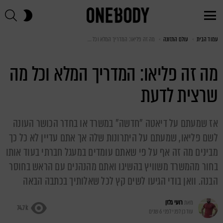
חי
SWITCH
SKIN
Menu
עמוד הבית
You are here:
עולם התזונה
מה זה פליאו: המדריך המלא וכל מה שרצית לדעת
מה זה פליאו: המדריך המלא וכל מה
שרצית לדעת
אז שמעתם על דיאטה "חדשה" במשרד או בחדר הכושר העונה
לשם פליאו, שמעתם על היתרונות שלה אך אתם עדיין לא כל כך
מבינים מה זה אף על פי שאתם עומדים במעגל חברתי בעוד אותו
בחור מהמשרד משוויץ בהשיגו ואתם מהנהנים עם הראש בחוסר
הבנה. וואן בודי הגיעו לשים קץ לכל שאלותיך בכתבה הבאה
מאת
רועי גלזן
74.7k
עודכן לפני
לפני 6 שנים