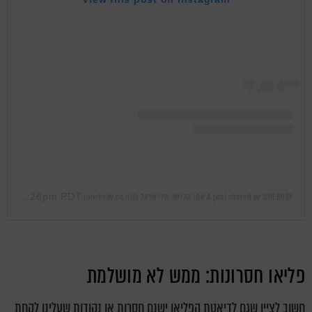
Mar 11, 2019 at 11:26pm PDT
A post shared by ONEBODY אתר הכושר של ישראל (@onebody.co.il)
on
פליאו חסרונות: ממש לא מושלמת
חשוב לציין שגם לדיאטת הפליאו ישנם חסרות או נקודות שעלינו לקחת