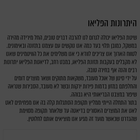
היתרונות הפליאו
שיטת הפליאו יכולה לגרום לנו להרבה דברים טובים, החל מירידה מהירה
במשקל, כמובן תלוי בעד כמה אנו נוקשים עם עצמנו בתזונה ובאימונים.
לטווח הארוך אנו צריכים לוודא כי אנו משלימים את כל הוויטמינים שאנו
לא מקבלים בעקבות תזונת הפליאו, במבט רחב, לדיאטת הפליאו יתרונות
רבים והנה אף בחירה טובה.
על ידי סינון של אוכל מעובד, משקאות מתוקים ושאר מוצרים דומים
והחלפתם במזון בדמות פירות ירקות ובשר לא מעובד, הסבירות שנראה
שיפור במצבנו הבריאותי היא גבוהה.
בתור התחלה הייתי ממליץ תקופת הסתגלות קלה בה אנו מפחיתים לאט
לאט את המוצרים האסורים בדיאטה עד שלאחר תקופה מסוימת
שהגדרנו שכאשר מועד זה מגיע אנו מוציאים אותם לחלוטין.