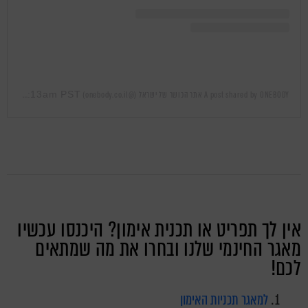
Mar 7, 2019 at 12:13am PST
A post shared by ONEBODY אתר הכושר של ישראל (@onebody.co.il)
on
אין לך תפריט או תכנית אימון? היכנסו עכשיו
מאגר החינמי שלנו ובחרו את מה שמתאים
לכם!
למאגר תכניות האימון