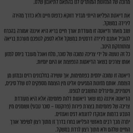
מרובה של המזונות המותרים לנו בהתאם לתיאבון שלנו.
את דיאטת הפליאו הייתי מגדיר דווקא כדפוס חיים ולא כדרך מהירה
לירידה במשקל.
שוב מאחר ודיאטה זו מעודדת אורך חיים בריא היא איננה אמורה בהכרח
להוביל אתכם לירידה דרסטית במשקל אלא לספק לגופכם מערכת בריאה
ומתוחזקת היטב.
כל זה נעשה על ידי צריכה נמוכה של סוכר, מלח ואוכל מעובד ביחס למזון
אותו צורכים בשאר הדיאטות הנפוצות או היום יומיות.
דיאטה זו נמוכה יחסית בפחמימות, אך עשירה בחלבונים רזים ובמזון מן
הצומח. אותם מזונות המגיעים אלינו מין הצומח מספקים לנו שלל סיבים,
ויטמינים, ומינרלים החשובים לגופנו.
הדיאטה איננה כמו שאר דיאטות דלות פחמימה אלא היא מעודדת
צריכה של פחמימות בצורת פירות (פרוקטוז – סוכר טבעי) ושומנים מין
הטבע בדמות אבוקדו לדוגמא דגים ואגוזים.
יתרה מכך רבים מאנשי הפליאו בחרו בדרך זו מתוך רצון לשיפור אורך
החיים שלהם ולא מתוך רצון לרדת במשקל.