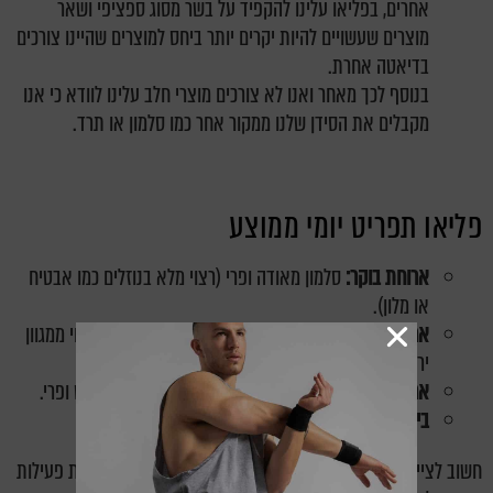
אחרים, בפליאו עלינו להקפיד על בשר מסוג ספציפי ושאר
מוצרים שעשויים להיות יקרים יותר ביחס למוצרים שהיינו צורכים
בדיאטה אחרת.
בנוסף לכך מאחר ואנו לא צורכים מוצרי חלב עלינו לוודא כי אנו
מקבלים את הסידן שלנו ממקור אחר כמו סלמון או תרד.
פליאו תפריט יומי ממוצע
ארוחת בוקר:
סלמון מאודה ופרי (רצוי מלא בנוזלים כמו אבטיח
או מלון).
ארוחת צהריים:
נתח בשר אדום (שמן) בתנור וסלט (רצוי ממגוון
ירקות ואגוזים).
ארוחת ערב:
נתח בשר רזה (פילה), ברוקולי מאודה סלט ופרי.
בין לבין:
תפוז, גזר או סלרי.
חשוב לציין גם שהדיאטה מעודדת שתייה מרובה של מים ועשיית פעילות